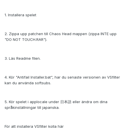
1. Installera spelet
2. Zippa upp patchen till Chaos Head mappen (zippa INTE upp
"DO NOT TOUCH.RAR").
3. Läs Readme filen.
4. Kör "Antifail Installer.bat", har du senaste versionen av VSfilter
kan du använda softsubs.
5. Kör spelet i applocale under 日本語 eller ändra om dina
språkinställningar till japanska.
För att installera VSfilter kolla här