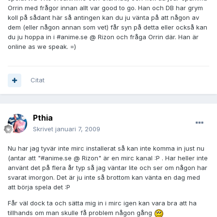
Orrin med frågor innan allt var good to go. Han och DB har grym
koll på sådant här så antingen kan du ju vänta på att någon av
dem (eller någon annan som vet) får syn på detta eller också kan
du ju hoppa in i #anime.se @ Rizon och fråga Orrin där. Han är
online as we speak. =)
Citat
Pthia
Skrivet
januari 7, 2009
Nu har jag tyvär inte mirc installerat så kan inte komma in just nu
(antar att "#anime.se @ Rizon" är en mirc kanal :P . Har heller inte
använt det på flera år typ så jag väntar lite och ser om någon har
svarat imorgon. Det är ju inte så brottom kan vänta en dag med
att börja spela det :P
Får väl dock ta och sätta mig in i mirc igen kan vara bra att ha
tillhands om man skulle få problem någon gång