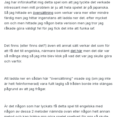
Jag har införskaffat mig detta spel iom att jag tyckte det verkade
intressant men mitt problem är ju att hela spelet är på japanska.
Så jag hittade en
översättning
som verkar vara mer eller mindre
färdig men jag hittar ingenstans att ladda ner det. efter mycket
om och men hittade jag någon beta verision men jag tror jag
råkade göra väldigt fel för jag fick det inte att funka iaf.
Det finns (eller finns det?) även ett annat sätt verkar det som för
att få det till engelska, närmare bestämt
det här
men det där var
så många steg så jag inte blev klok på vad det var jag skulle göra
och varför.
Att ladda ner en sådan här "översättning" visade sig (om jag inte
är helt felinformerad) vara fullt laglig så tråden borde inte stängas
pågrund av att jag frågar.
Är det någon som har lyckats få detta spel till engelska med
någon av dessa 2 metoder nämnda ovan eller någon helt annan
metod och kan hjälpa mig göra spelet spelbart för mig så skulle