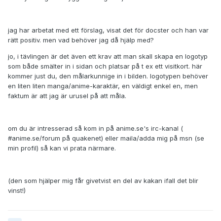
jag har arbetat med ett förslag, visat det för docster och han var
rätt positiv. men vad behöver jag då hjälp med?
jo, i tävlingen är det även ett krav att man skall skapa en logotyp
som både smälter in i sidan och platsar på t ex ett visitkort. här
kommer just du, den målarkunnige in i bilden. logotypen behöver
en liten liten manga/anime-karaktär, en väldigt enkel en, men
faktum är att jag är urusel på att måla.
om du är intresserad så kom in på anime.se's irc-kanal (
#anime.se/forum på quakenet) eller maila/adda mig på msn (se
min profil) så kan vi prata närmare.
(den som hjälper mig får givetvist en del av kakan ifall det blir
vinst!)