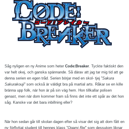
Såg nyligen en ny Anime som heter
Code:Breaker
. Tyckte faktiskt den
var helt okej, och ganska spännande. Så därav att jag tar mig tid att ge
denna serien en egen tråd. Serien börjar med en skol- tjej ''
Sakura
Sakurakouji
'' som också är väldigt bra på martial arts. Råkar se en kille
bränna upp folk, när hon är på sin väg hem. Hon tillkallar polisen
genast, men när dom kommer fram så finns det inte ett spår av det hon
såg. Kanske var det bara inbillning eller?
När hon sedan går till skolan dagen efter så visar det sig att dom fått en
ny förflyttat student till hennes klass ''
Ogami Rei
'' som dessutom liknar