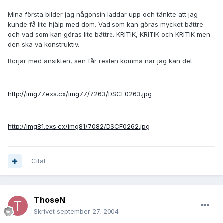
Mina första bilder jag någonsin laddar upp och tänkte att jag
kunde få lite hjälp med dom. Vad som kan göras mycket bättre
och vad som kan göras lite bättre. KRITIK, KRITIK och KRITIK men
den ska va konstruktiv.
Börjar med ansikten, sen får resten komma när jag kan det.
http://img77.exs.cx/img77/7263/DSCF0263.jpg
http://img81.exs.cx/img81/7082/DSCF0262.jpg
Citat
ThoseN
Skrivet
september 27, 2004