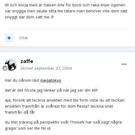
till och börja med är halsen lirte för tjock och raka linjer ögonen
var snygga men skulle sitta lite tätare men behöver inte dom satt
snyggt där dom satt me :P
Citat
zaffe
Skrivet
september 27, 2004
Har du nånsin läst
megatokyo
det är det första jag tänker på när jag ser din stil!
aja, försök att teckna ansikten med lite form viste du att teckan
ansikten framifrån är svårast för dom flesta? teckna snet
framifrån då får
du mer träning på perspektiv oxå! ThoseN har oxå sagt några
grejjor som ser lite fel ut