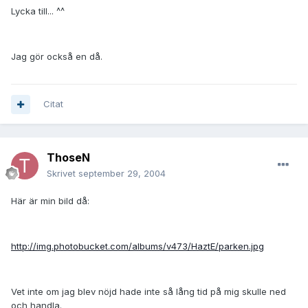
Lycka till... ^^
Jag gör också en då.
Citat
ThoseN
Skrivet
september 29, 2004
Här är min bild då:
http://img.photobucket.com/albums/v473/HaztE/parken.jpg
Vet inte om jag blev nöjd hade inte så lång tid på mig skulle ned
och handla.