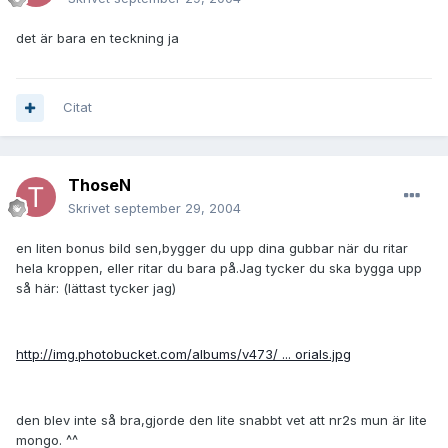
det är bara en teckning ja
Citat
ThoseN
Skrivet
september 29, 2004
en liten bonus bild sen,bygger du upp dina gubbar när du ritar
hela kroppen, eller ritar du bara på.Jag tycker du ska bygga upp
så här: (lättast tycker jag)
http://img.photobucket.com/albums/v473/ ... orials.jpg
den blev inte så bra,gjorde den lite snabbt vet att nr2s mun är lite
mongo. ^^