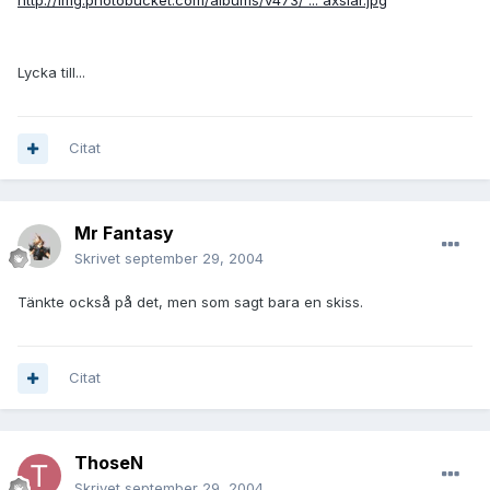
http://img.photobucket.com/albums/v473/ ... axslar.jpg
Lycka till...
Citat
Mr Fantasy
Skrivet
september 29, 2004
Tänkte också på det, men som sagt bara en skiss.
Citat
ThoseN
Skrivet
september 29, 2004