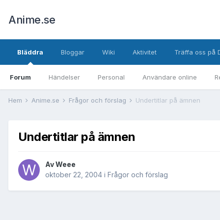
Anime.se
Bläddra
Bloggar
Wiki
Aktivitet
Träffa oss på 
Forum
Händelser
Personal
Användare online
R
Hem
Anime.se
Frågor och förslag
Undertitlar på ämnen
Undertitlar på ämnen
Av
Weee
oktober 22, 2004
i
Frågor och förslag