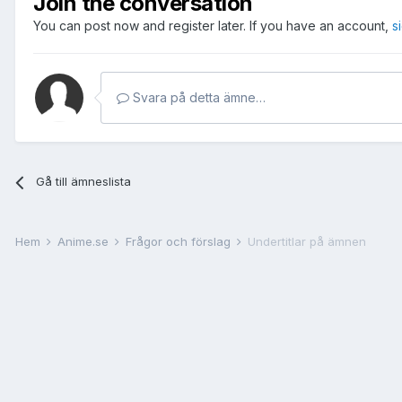
Join the conversation
You can post now and register later. If you have an account,
s
Svara på detta ämne…
Gå till ämneslista
Hem
Anime.se
Frågor och förslag
Undertitlar på ämnen