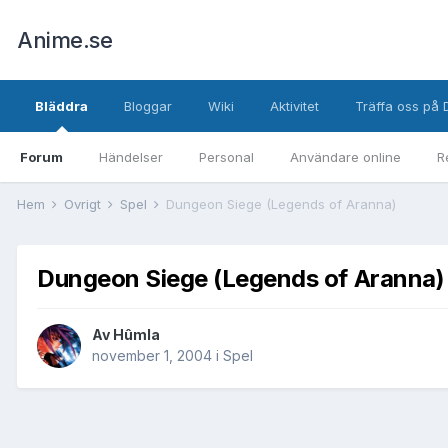
Anime.se
Bläddra
Bloggar
Wiki
Aktivitet
Träffa oss på 
Forum
Händelser
Personal
Användare online
R
Hem
Övrigt
Spel
Dungeon Siege (Legends of Aranna)
Dungeon Siege (Legends of Aranna)
Av
Hûmla
november 1, 2004
i
Spel