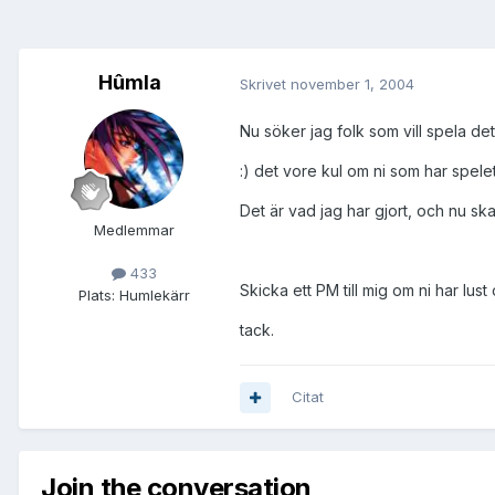
Hûmla
Skrivet
november 1, 2004
Nu söker jag folk som vill spela det
:) det vore kul om ni som har spele
Det är vad jag har gjort, och nu ska
Medlemmar
433
Skicka ett PM till mig om ni har lust
Plats:
Humlekärr
tack.
Citat
Join the conversation