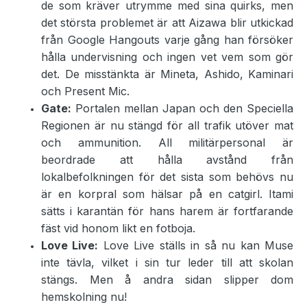
de som kräver utrymme med sina quirks, men
det största problemet är att Aizawa blir utkickad
från Google Hangouts varje gång han försöker
hålla undervisning och ingen vet vem som gör
det. De misstänkta är Mineta, Ashido, Kaminari
och Present Mic.
Gate:
Portalen mellan Japan och den Speciella
Regionen är nu stängd för all trafik utöver mat
och ammunition. All militärpersonal är
beordrade att hålla avstånd från
lokalbefolkningen för det sista som behövs nu
är en korpral som hälsar på en catgirl. Itami
sätts i karantän för hans harem är fortfarande
fäst vid honom likt en fotboja.
Love Live:
Love Live ställs in så nu kan Muse
inte tävla, vilket i sin tur leder till att skolan
stängs. Men å andra sidan slipper dom
hemskolning nu!