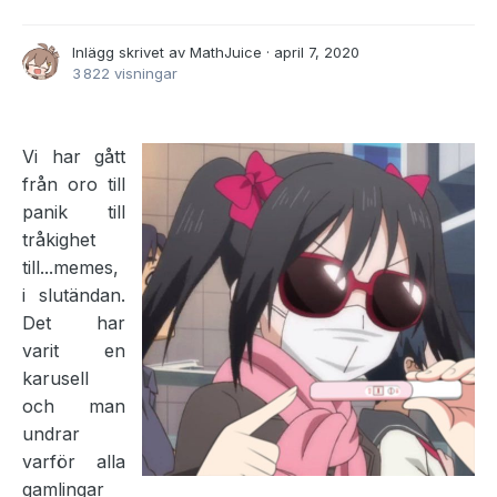
Inlägg skrivet av
MathJuice
·
april 7, 2020
3 822 visningar
Vi har gått
från oro till
panik till
tråkighet
till...memes,
i slutändan.
Det har
varit en
karusell
och man
undrar
varför alla
gamlingar