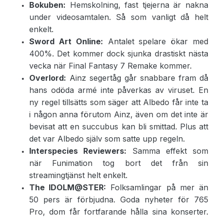
Bokuben:
Hemskolning, fast tjejerna är nakna
under videosamtalen. Så som vanligt då helt
enkelt.
Sword Art Online:
Antalet spelare ökar med
400%. Det kommer dock sjunka drastiskt nästa
vecka när Final Fantasy 7 Remake kommer.
Overlord:
Ainz segertåg går snabbare fram då
hans odöda armé inte påverkas av viruset. En
ny regel tillsätts som säger att Albedo får inte ta
i någon anna förutom Ainz, även om det inte är
bevisat att en succubus kan bli smittad. Plus att
det var Albedo själv som satte upp regeln.
Interspecies Reviewers:
Samma effekt som
när Funimation tog bort det från sin
streamingtjänst helt enkelt.
The IDOLM@STER:
Folksamlingar på mer än
50 pers är förbjudna. Goda nyheter för 765
Pro, dom får fortfarande hålla sina konserter.