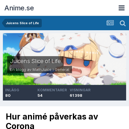
Anime.se
Juicens Slice of Life
Juicens Slice of Life
En blogg av
MathJuice
i
General
INLÄGG
KOMMENTARER
VISNINGAR
80
54
61 398
Hur animé påverkas av
Corona