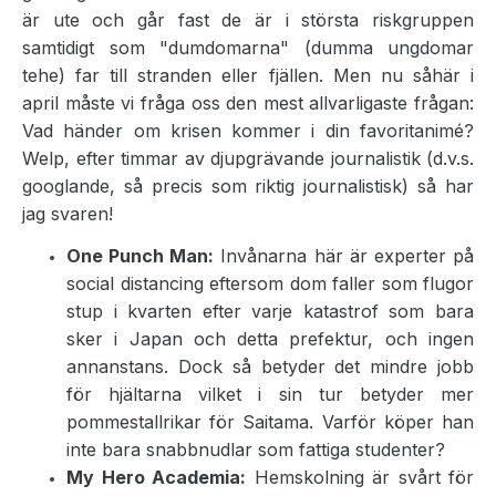
är ute och går fast de är i största riskgruppen
samtidigt som "dumdomarna" (dumma ungdomar
tehe) far till stranden eller fjällen. Men nu såhär i
april måste vi fråga oss den mest allvarligaste frågan:
Vad händer om krisen kommer i din favoritanimé?
Welp, efter timmar av djupgrävande journalistik (d.v.s.
googlande, så precis som riktig journalistisk) så har
jag svaren!
One Punch Man:
Invånarna här är experter på
social distancing eftersom dom faller som flugor
stup i kvarten efter varje katastrof som bara
sker i Japan och detta prefektur, och ingen
annanstans. Dock så betyder det mindre jobb
för hjältarna vilket i sin tur betyder mer
pommestallrikar för Saitama. Varför köper han
inte bara snabbnudlar som fattiga studenter?
My Hero Academia:
Hemskolning är svårt för