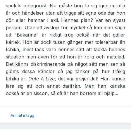
spelets antagonist. Nu måste hon ta sig igenom alla
år och händelser utan att trigga sitt egna öde där hon
dör eller hamnar i exil. Hennes plan? Var en sjysst
person. Utan att avslöja för mycket så kan man säga
att "Bakarina" är riktigt trög också när det gäller
kärlek. Hon är dock tusen gånger mer tolererbar än
Ichika, mest tack vare hennes sätt att tackla hennes
situation men även för att hon är rolig och matglad.
Det känns diskriminerande på något sätt men sen så
glöms dessa känslor då jag tänker på hur tråkig
Ichika är.
Date A Live
, det var grejer det! Han kunde
lära sig ett och annat därifrån. Men han kanske
också är en siscon, så då är han bortom all hjälp...
Anmäl inlägg