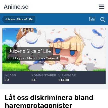
Anime.se
Juicens Slice of Life
Juicens Slice of Life
En blogg av
MathJuice
i
General
INLÄGG
KOMMENTARER
VISNINGAR
80
54
61 488
Låt oss diskriminera bland
haremprotagonister