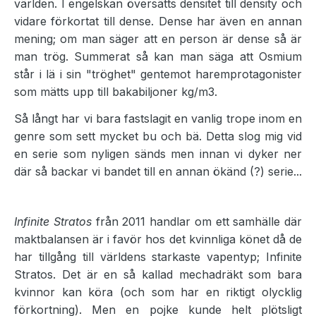
världen. I engelskan översätts densitet till density och
vidare förkortat till dense. Dense har även en annan
mening; om man säger att en person är dense så är
man trög. Summerat så kan man säga att Osmium
står i lä i sin "tröghet" gentemot haremprotagonister
som mätts upp till bakabiljoner kg/m3.
Så långt har vi bara fastslagit en vanlig trope inom en
genre som sett mycket bu och bä. Detta slog mig vid
en serie som nyligen sänds men innan vi dyker ner
där så backar vi bandet till en annan ökänd (?) serie...
Infinite Stratos
från 2011 handlar om ett samhälle där
maktbalansen är i favör hos det kvinnliga könet då de
har tillgång till världens starkaste vapentyp; Infinite
Stratos. Det är en så kallad mechadräkt som bara
kvinnor kan köra (och som har en riktigt olycklig
förkortning). Men en pojke kunde helt plötsligt