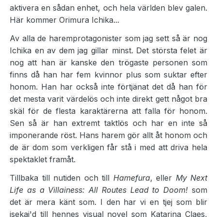
aktivera en sådan enhet, och hela världen blev galen.
Här kommer Orimura Ichika...
Av alla de haremprotagonister som jag sett så är nog
Ichika en av dem jag gillar minst. Det största felet är
nog att han är kanske den trögaste personen som
finns då han har fem kvinnor plus som suktar efter
honom. Han har också inte förtjänat det då han för
det mesta varit värdelös och inte direkt gett något bra
skäl för de flesta karaktärerna att falla för honom.
Sen så är han extremt taktlös och har en inte så
imponerande röst. Hans harem gör allt åt honom och
de är dom som verkligen får stå i med att driva hela
spektaklet framåt.
Tillbaka till nutiden och till
Hamefura
, eller
My Next
Life as a Villainess: All Routes Lead to Doom!
som
det är mera känt som. I den har vi en tjej som blir
isekai'd till hennes visual novel som Katarina Claes,