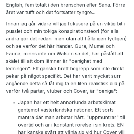
English, fem totalt i den branschen efter Sana. Förra
året var tufft och det fortsätter tyngre...
Innan jag går vidare vill jag fokusera på en viktig bit i
pusslet och min tokiga konspirationsteori (för alla
andra gör det redan, men utan att hålla igen tydligen)
och se varför det här händer. Gura, Mumei och
Fauna, minns inte om Watson sa det, har påstått att
skälet till att dom lämnar är "oenighet med
ledningen". Ett ganska brett begrepp som inte direkt
pekar på något specifikt. Det har varit mycket surr
angående detta så låt mig ta en liten realistisk bild på
varför två parter, vtuber och Cover, är "oeniga":
Japan har ett helt annorlunda arbetsklimat
gentemot västerländska nationer. Ett sorts
mantra där man arbetar hårt, "uppmuntrar" till
övertid och är i konstant rörelse i sin krets. EN
har kanske svårt att vänja sig vid hur Cover vill