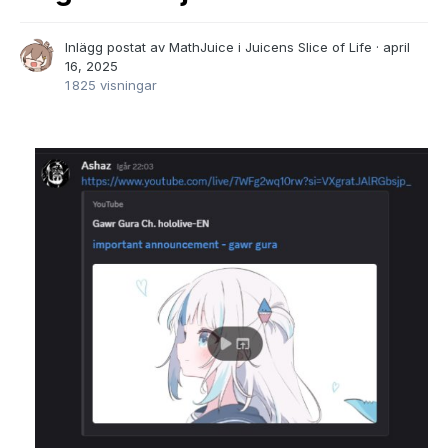
Inlägg postat av
MathJuice
i
Juicens Slice of Life
·
april
16, 2025
1 825 visningar