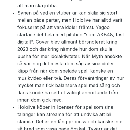
att man ska jobba.
Synen på vad en vtuber är kan skilja sig stort
mellan båda parter, men Hololive har alltid varit
fokuserat på att vara idoler främst. Yagoo
startade det hela med pitchen "som AKB48, fast
digitalt". Cover blev allmänt börsnoterat kring
2023 och därikring nämnde hur dom skulle
pusha för mer idolaktiviteter. När Myth ansökte
så var nog det mesta dom såg av sina idoler
klipp från när dom spelade spel, kanske en
musikvideo eller två. Deras förväntningar av hur
mycket man fick balansera spel med sång och
dans kunde ha sett ut väldigt annorlunda från
innan dom gick med.
Hololive köper in licenser för spel som sina
talanger kan streama för att undvika att bli
stämda. Det är en lång process och kanske inte
så bred som vissa hade önskat. Tyvärr är det