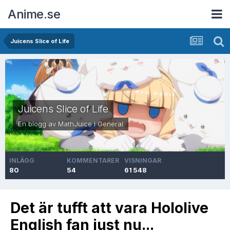
Anime.se
Juicens Slice of Life
Juicens Slice of Life
En blogg av
MathJuice
i
General
INLÄGG
KOMMENTARER
VISNINGAR
80
54
61 548
Det är tufft att vara Hololive
English fan just nu...