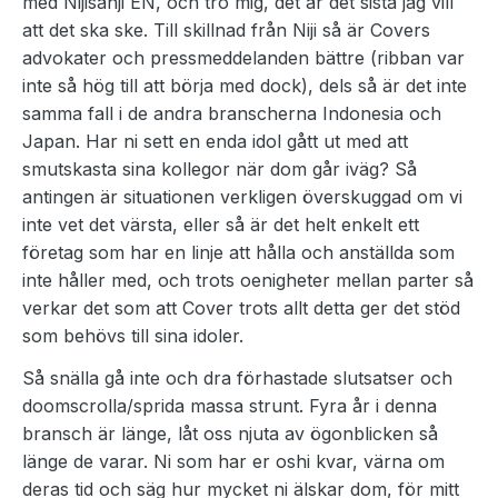
med Nijisanji EN, och tro mig, det är det sista jag vill
att det ska ske. Till skillnad från Niji så är Covers
advokater och pressmeddelanden bättre (ribban var
inte så hög till att börja med dock), dels så är det inte
samma fall i de andra branscherna Indonesia och
Japan. Har ni sett en enda idol gått ut med att
smutskasta sina kollegor när dom går iväg? Så
antingen är situationen verkligen överskuggad om vi
inte vet det värsta, eller så är det helt enkelt ett
företag som har en linje att hålla och anställda som
inte håller med, och trots oenigheter mellan parter så
verkar det som att Cover trots allt detta ger det stöd
som behövs till sina idoler.
Så snälla gå inte och dra förhastade slutsatser och
doomscrolla/sprida massa strunt. Fyra år i denna
bransch är länge, låt oss njuta av ögonblicken så
länge de varar. Ni som har er oshi kvar, värna om
deras tid och säg hur mycket ni älskar dom, för mitt