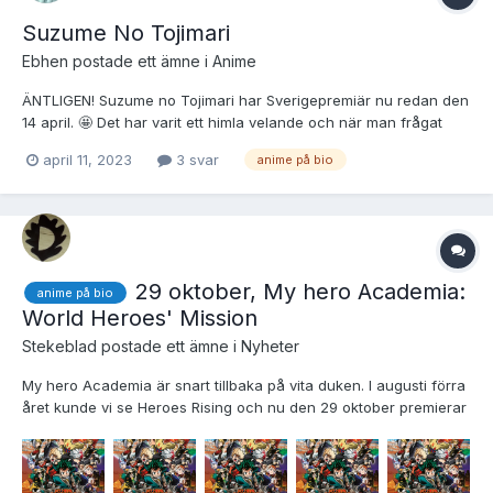
Suzume No Tojimari
Ebhen
postade ett ämne i
Anime
ÄNTLIGEN! Suzume no Tojimari har Sverigepremiär nu redan den
14 april. 🤩 Det har varit ett himla velande och när man frågat
dem på Filmstaden så har man fått två svar, dels att den inte
april 11, 2023
3 svar
anime på bio
kommer och dels att den ska komma... De verkar inte riktigt ha
koll där på kundtjänst. Nåja, det verkar...
29 oktober, My hero Academia:
anime på bio
World Heroes' Mission
Stekeblad
postade ett ämne i
Nyheter
My hero Academia är snart tillbaka på vita duken. I augusti förra
året kunde vi se Heroes Rising och nu den 29 oktober premierar
den tredje filmen i My Hero Academia-serien, World Heroes'
Mission, på svenska biografer. Från trailern nedan så ser filmen
ut att utspela sig mot slutet av säsong 5 (som...