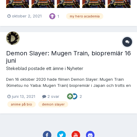
oktober 2, 2021
1
my hero academia
Demon Slayer: Mugen Train, biopremiär 16
juni
Stekeblad
postade ett ämne i
Nyheter
Den 16 oktober 2020 hade filmen Demon Slayer: Mugen Train
(Kimetsu no Yaiba: Mugen Train) biopremiär i Japan och trotts en
pågående pandemi har filmen slagit flera rekord och är bland
juni 13, 2021
2 svar
2
annat den japanska film som dragit in mest pengar på bio
någonsin. Den 16 juni, 8 månader senare är det dags för fil...
anime på bio
demon slayer