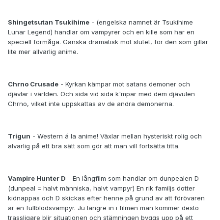
Shingetsutan Tsukihime
- (engelska namnet är Tsukihime
Lunar Legend) handlar om vampyrer och en kille som har en
speciell förmåga. Ganska dramatisk mot slutet, för den som gillar
lite mer allvarlig anime.
Chrno Crusade
- Kyrkan kämpar mot satans demoner och
djävlar i världen. Och sida vid sida k'mpar med dem djävulen
Chrno, vilket inte uppskattas av de andra demonerna.
Trigun
- Western á la anime! Växlar mellan hysteriskt rolig och
alvarlig på ett bra sätt som gör att man vill fortsätta titta.
Vampire Hunter D
- En långfilm som handlar om dunpealen D
(dunpeal = halvt människa, halvt vampyr) En rik familjs dotter
kidnappas och D skickas efter henne på grund av att förövaren
är en fullblodsvampyr. Ju längre in i filmen man kommer desto
trassligare blir situationen och stämningen byggs upp på ett