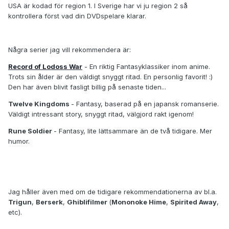
USA är kodad för region 1. I Sverige har vi ju region 2 så
kontrollera först vad din DVDspelare klarar.
Några serier jag vill rekommendera är:
Record of Lodoss War
- En riktig Fantasyklassiker inom anime.
Trots sin ålder är den väldigt snyggt ritad. En personlig favorit! :)
Den har även blivit fasligt billig på senaste tiden...
Twelve Kingdoms
- Fantasy, baserad på en japansk romanserie.
Väldigt intressant story, snyggt ritad, välgjord rakt igenom!
Rune Soldier
- Fantasy, lite lättsammare än de två tidigare. Mer
humor.
Jag håller även med om de tidigare rekommendationerna av bl.a.
Trigun
,
Berserk
,
Ghiblifilmer
(
Mononoke Hime
,
Spirited Away
,
etc).