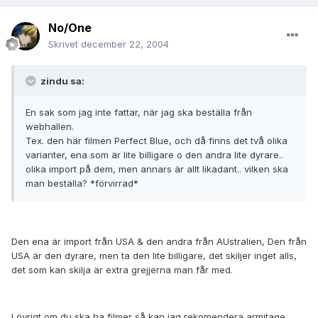
No/One
Skrivet
december 22, 2004
zindu sa:
En sak som jag inte fattar, när jag ska beställa från
webhallen.
Tex. den här filmen Perfect Blue, och då finns det två olika
varianter, ena som är lite billigare o den andra lite dyrare..
olika import på dem, men annars är allt likadant.. vilken ska
man beställa? *förvirrad*
Den ena är import från USA & den andra från AUstralien, Den från
USA är den dyrare, men ta den lite billigare, det skiljer inget alls,
det som kan skilja är extra grejjerna man får med.
I övrigt om du ska ha filmer så kan jag rekomendera armitage