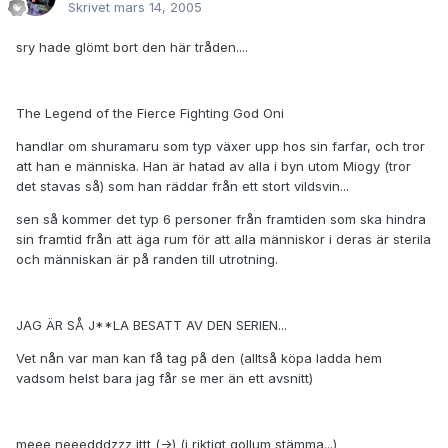
Skrivet
mars 14, 2005
sry hade glömt bort den här tråden....
The Legend of the Fierce Fighting God Oni
handlar om shuramaru som typ växer upp hos sin farfar, och tror
att han e människa. Han är hatad av alla i byn utom Miogy (tror
det stavas så) som han räddar från ett stort vildsvin...
sen så kommer det typ 6 personer från framtiden som ska hindra
sin framtid från att äga rum för att alla människor i deras är sterila
och människan är på randen till utrotning.
JAG ÄR SÅ J**LA BESATT AV DEN SERIEN...
Vet nån var man kan få tag på den (alltså köpa ladda hem
vadsom helst bara jag får se mer än ett avsnitt)
meee neeedddzzz ittt (->) (i riktigt gollum stämma...)