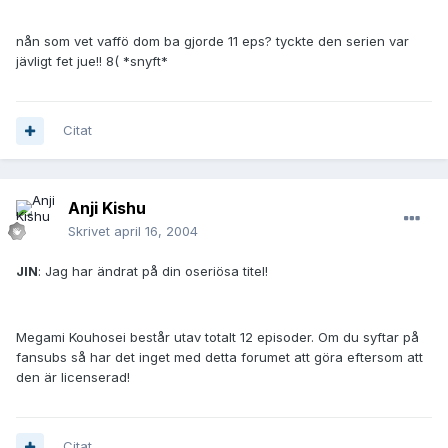
nån som vet vaffö dom ba gjorde 11 eps? tyckte den serien var
jävligt fet jue!! 8( *snyft*
Citat
Anji Kishu
Skrivet
april 16, 2004
JIN
: Jag har ändrat på din oseriösa titel!
Megami Kouhosei består utav totalt 12 episoder. Om du syftar på
fansubs så har det inget med detta forumet att göra eftersom att
den är licenserad!
Citat