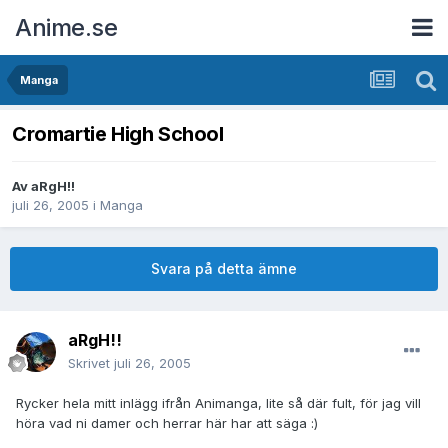
Anime.se
Manga
Cromartie High School
Av
aRgH!!
juli 26, 2005
i
Manga
Svara på detta ämne
aRgH!!
Skrivet
juli 26, 2005
Rycker hela mitt inlägg ifrån Animanga, lite så där fult, för jag vill
höra vad ni damer och herrar här har att säga :)