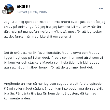
aRgH!!
Skrivet
juli 26, 2005
Jag fular mig igen och klistrar in mitt andra svar i just den tråd jag
skrev på animanga (då jag tror jag kommer bli mer aktiv här än
där, nybi på manga/animeforum y'know), mest för att jag tycker
att det funkar här med. Lite shit om serien :)
Det är svårt att ha EN favoritkaraktär, Mechazawa och Freddy
ligger högt upp på listan dock. Precis som han med afrot som vill
bli komiker och stackars Maeda som hela tiden blir kidnappad
utan att någon hjälper honom för att de glömmer bort det.
Angående animen så har jag som sagt bara sett första episoden
(15 min eller något sådant..?) och kan inte bedömma den särskilt
bra än. Får vänta tills jag får hem den på posten, då kan jag
kommentera den.