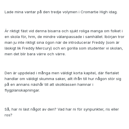
Lade mina vantar på den tredje volymen i Cromartie High idag.
Är riktigt fäst vid denna bisarra och sjukt roliga manga om folket i
en skola för, hrm, de mindre välanpassade i samhället. Ibörjan tror
man ju inte riktigt sina ögon när de introducerar Freddy (som är
läskigt lik Freddy Mercury) och en gorilla som studenter vi skolan,
men det blir bara värre och värre.
Den är uppdelad i många men väldigt korta kapitel, där flertalet
handlar om väldigt skumma saker, allt ifrån till hur någon stör sig
på en annans näshår till att skolklassen hamnar i
flygplanskapningar.
Så, har ni läst något av den? Vad har ni för synpunkter, ris eller
ros?