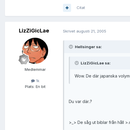
Citat
LizZiGicLae
Skrivet
augusti 21, 2005
Hellsinger sa:
LizZiGicLae sa:
Medlemmar
Wow. De där japanska volymer
1k
Plats:
En bit
Du var där..?
>_> De såg ut biblar från håll >.