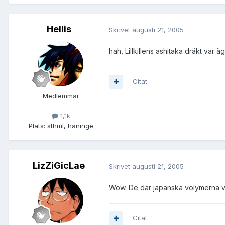
Hellis
Skrivet
augusti 21, 2005
hah, Lillkillens ashitaka dräkt var ä
Citat
Medlemmar
1,1k
Plats:
sthml, haninge
LizZiGicLae
Skrivet
augusti 21, 2005
Wow. De där japanska volymerna var
Citat