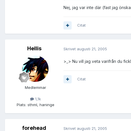
Nej, jag var inte där (fast jag önska
Citat
Hellis
Skrivet
augusti 21, 2005
>_> Nu vill jag veta varifrån du fi
Citat
Medlemmar
1,1k
Plats:
sthml, haninge
forehead
Skrivet
augusti 21, 2005