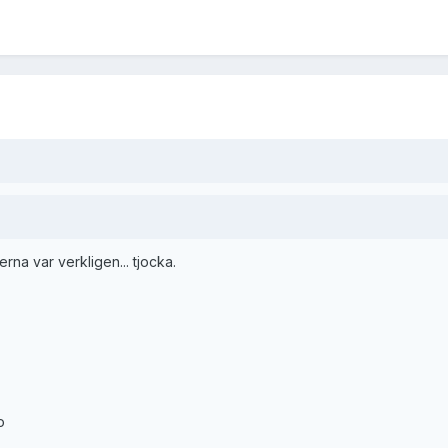
na var verkligen... tjocka.
o