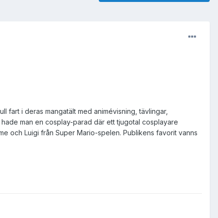
l fart i deras mangatält med animévisning, tävlingar,
så hade man en cosplay-parad där ett tjugotal cosplayare
me och Luigi från Super Mario-spelen. Publikens favorit vanns