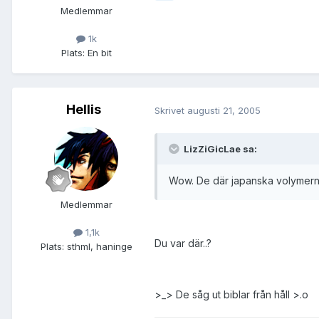
Medlemmar
1k
Plats:
En bit
Hellis
Skrivet
augusti 21, 2005
LizZiGicLae sa:
Wow. De där japanska volymerna 
Medlemmar
1,1k
Du var där..?
Plats:
sthml, haninge
>_> De såg ut biblar från håll >.o