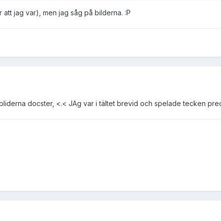
r att jag var), men jag såg på bilderna. :P
ckbliderna docster, <.< JAg var i tältet brevid och spelade tecken pr