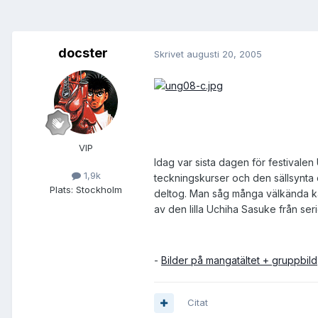
docster
Skrivet
augusti 20, 2005
VIP
Idag var sista dagen för festivalen
1,9k
teckningskurser och den sällsynta c
Plats:
Stockholm
deltog. Man såg många välkända kar
av den lilla Uchiha Sasuke från ser
-
Bilder på mangatältet + gruppbild
Citat