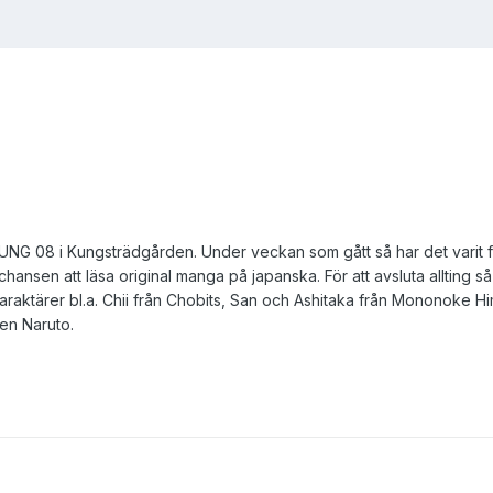
 UNG 08 i Kungsträdgården. Under veckan som gått så har det varit ful
hansen att läsa original manga på japanska. För att avsluta allting 
aktärer bl.a. Chii från Chobits, San och Ashitaka från Mononoke Hi
ien Naruto.