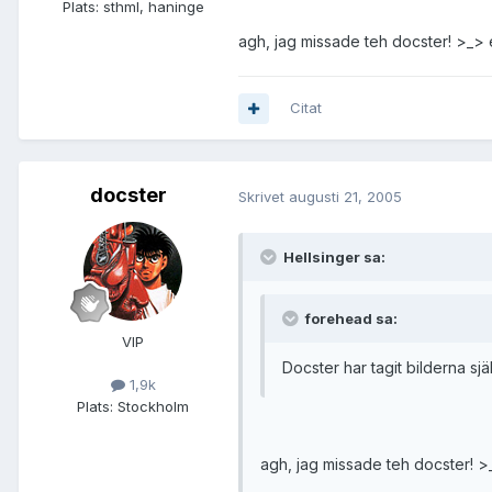
Plats:
sthml, haninge
agh, jag missade teh docster! >_> e
Citat
docster
Skrivet
augusti 21, 2005
Hellsinger sa:
forehead sa:
VIP
Docster har tagit bilderna sjä
1,9k
Plats:
Stockholm
agh, jag missade teh docster! >_