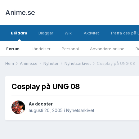
Anime.se
Bläddra
Bloggar
Wiki
Aktivitet
Träffa oss på 
Forum
Händelser
Personal
Användare online
R
Hem
Anime.se
Nyheter
Nyhetsarkivet
Cosplay på UNG 08
Cosplay på UNG 08
Av
docster
augusti 20, 2005
i
Nyhetsarkivet