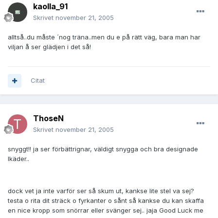
kaolla_91
Skrivet
november 21, 2005
alltså..du måste ´nog träna..men du e på rätt väg, bara man har
viljan å ser glädjen i det så!
Citat
ThoseN
Skrivet
november 21, 2005
snyggt!! ja ser förbättrignar, väldigt snygga och bra designade
lkäder..
dock vet ja inte varför ser så skum ut, kankse lite stel va sej?
testa o rita dit sträck o fyrkanter o sånt så kankse du kan skaffa
en nice kropp som snörrar eller svänger sej.. jaja Good Luck me