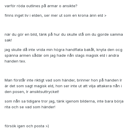
varför röda outlines på armar o ansikte?
finns inget liv i elden, ser mer ut som en krona änn eld >
när du gör en bild, tänk på hur du skulle stå om du gjorde samma
sak!
jag skulle då inte vrida min högra handflata bakåt, knyta den ocg
spänna armen sådär om jag hade nån slags magisk eld i andra
handen tex.
Man förstår inte riktigt vad som händer, brinner hon på handen lr
är det som sagt magisk eld, hon ser inte ut att vilja attakera nån i
den posen, lr ansiktsuttrycket!
som nån sa tidigare tror jag, tänk igenom bilderna, inte bara börja
rita och se vad som händer!
försök igen och posta >)