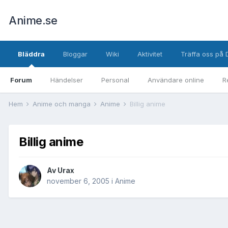
Anime.se
Bläddra
Bloggar
Wiki
Aktivitet
Träffa oss på 
Forum
Händelser
Personal
Användare online
R
Hem
Anime och manga
Anime
Billig anime
Billig anime
Av
Urax
november 6, 2005
i
Anime