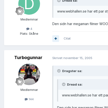
Dread sa:
www.webhallen.se har ett par sty
Medlemmar
Den sidn har megaman filmer WOO
4
Plats:
Skåne
Citat
Turbogunnar
Skrivet
november 15, 2005
Dragster sa:
Dread sa:
Medlemmar
www.webhallen.se har ett par 
144
Den sidn har megaman filmer W