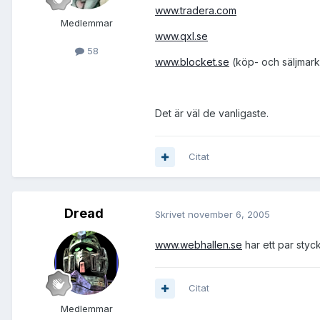
www.tradera.com
Medlemmar
www.qxl.se
58
www.blocket.se
(köp- och säljmar
Det är väl de vanligaste.
Citat
Dread
Skrivet
november 6, 2005
www.webhallen.se
har ett par styck
Citat
Medlemmar