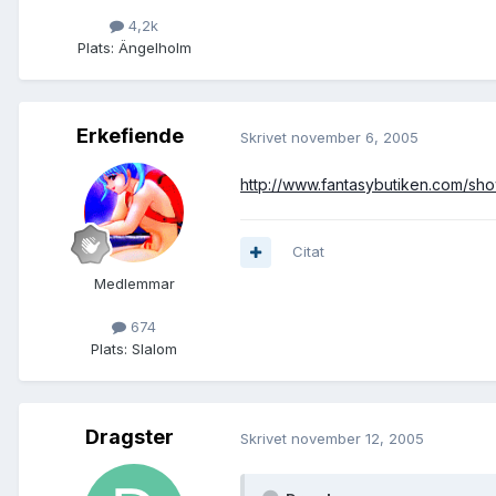
4,2k
Plats:
Ängelholm
Erkefiende
Skrivet
november 6, 2005
http://www.fantasybutiken.com/sho
Citat
Medlemmar
674
Plats:
Slalom
Dragster
Skrivet
november 12, 2005