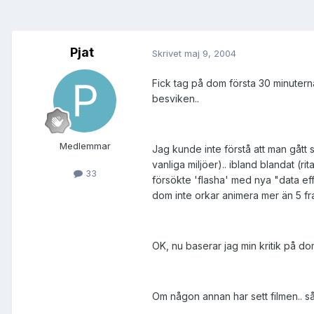
Pjat
Skrivet
maj 9, 2004
Fick tag på dom första 30 minuterna
besviken..
Medlemmar
Jag kunde inte förstå att man gått s
vanliga miljöer).. ibland blandat (
33
försökte 'flasha' med nya "data effe
dom inte orkar animera mer än 5 f
OK, nu baserar jag min kritik på do
Om någon annan har sett filmen.. så v