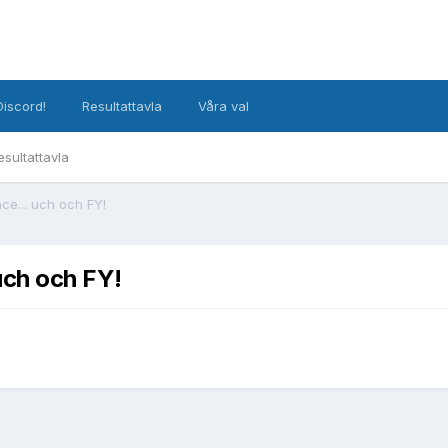
Discord!
Resultattavla
Våra val
esultattavla
nce... uch och FY!
uch och FY!