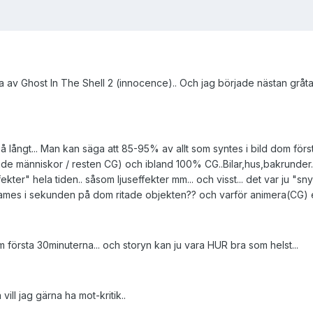
 av Ghost In The Shell 2 (innocence).. Och jag började nästan gråta..
å långt... Man kan säga att 85-95% av allt som syntes i bild dom förs
ritade människor / resten CG) och ibland 100% CG..Bilar,hus,bakrunde
kter" hela tiden.. såsom ljuseffekter mm... och visst... det var ju "sn
rames i sekunden på dom ritade objekten?? och varför animera(CG) e
m första 30minuterna... och storyn kan ju vara HUR bra som helst...
ill jag gärna ha mot-kritik..