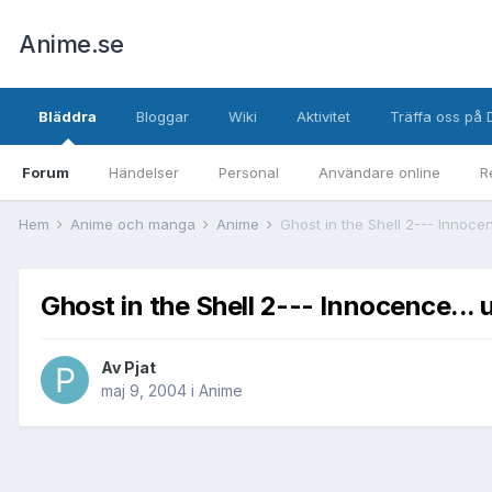
Anime.se
Bläddra
Bloggar
Wiki
Aktivitet
Träffa oss på 
Forum
Händelser
Personal
Användare online
R
Hem
Anime och manga
Anime
Ghost in the Shell 2--- Innoce
Ghost in the Shell 2--- Innocence... 
Av
Pjat
maj 9, 2004
i
Anime