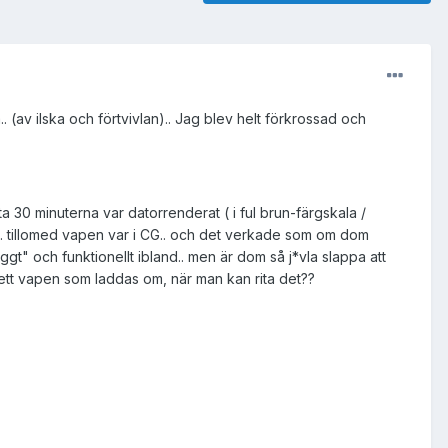
 (av ilska och förtvivlan).. Jag blev helt förkrossad och
ta 30 minuterna var datorrenderat ( i ful brun-färgskala /
r.. tillomed vapen var i CG.. och det verkade som om dom
yggt" och funktionellt ibland.. men är dom så j*vla slappa att
tt vapen som laddas om, när man kan rita det??