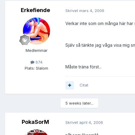
Erkefiende
Skrivet
mars 4, 2006
Verkar inte som om många här har 
Själv så tänkte jag våga visa mig s
Medlemmar
674
Måste träna först...
Plats:
Slalom
Citat
5 weeks later...
PokaSorM
Skrivet
april 4, 2006