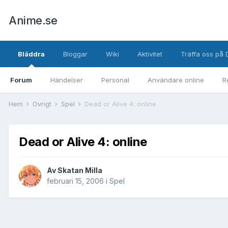
Anime.se
Bläddra
Bloggar
Wiki
Aktivitet
Träffa oss på 
Forum
Händelser
Personal
Användare online
R
Hem
Övrigt
Spel
Dead or Alive 4: online
Dead or Alive 4: online
Av
Skatan Milla
februari 15, 2006
i
Spel