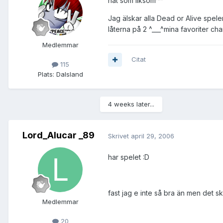
nåt som liksom^^
Jag älskar alla Dead or Alive spelen
låterna på 2 ^___^mina favoriter c
Medlemmar
Citat
115
Plats:
Dalsland
4 weeks later...
Lord_Alucar _89
Skrivet
april 29, 2006
har spelet :D
fast jag e inte så bra än men det s
Medlemmar
20