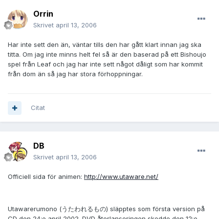
Orrin
Skrivet
april 13, 2006
Har inte sett den än, väntar tills den har gått klart innan jag ska
titta. Om jag inte minns helt fel så är den baserad på ett Bishoujo
spel från Leaf och jag har inte sett något dåligt som har kommit
från dom än så jag har stora förhoppningar.
Citat
DB
Skrivet
april 13, 2006
Officiell sida för animen:
http://www.utaware.net/
Utawarerumono (うたわれるもの) släpptes som första version på
CD den 24:e april 2002. DVD återlanseringen skedde den 12:e