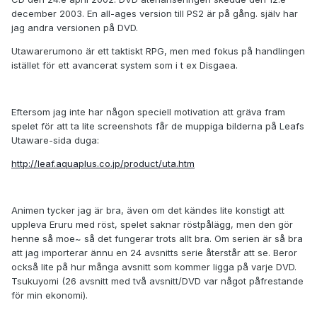
december 2003. En all-ages version till PS2 är på gång. själv har
jag andra versionen på DVD.
Utawarerumono är ett taktiskt RPG, men med fokus på handlingen
istället för ett avancerat system som i t ex Disgaea.
Eftersom jag inte har någon speciell motivation att gräva fram
spelet för att ta lite screenshots får de muppiga bilderna på Leafs
Utaware-sida duga:
http://leaf.aquaplus.co.jp/product/uta.htm
Animen tycker jag är bra, även om det kändes lite konstigt att
uppleva Eruru med röst, spelet saknar röstpålägg, men den gör
henne så moe~ så det fungerar trots allt bra. Om serien är så bra
att jag importerar ännu en 24 avsnitts serie återstår att se. Beror
också lite på hur många avsnitt som kommer ligga på varje DVD.
Tsukuyomi (26 avsnitt med två avsnitt/DVD var något påfrestande
för min ekonomi).