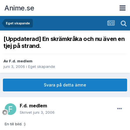
Anime.se
Eget skapande
[Uppdaterad] En skrämkråka och nu även en
tjej på strand.
Av
F.d. medlem
juni 3, 2006
i
Eget skapande
Svara på detta ämne
F.d. medlem
Skrivet
juni 3, 2006
En till bild. :)