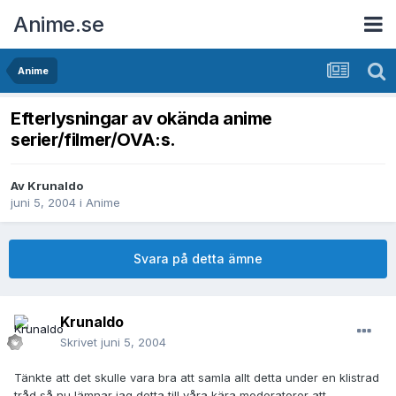
Anime.se
Anime
Efterlysningar av okända anime
serier/filmer/OVA:s.
Av
Krunaldo
juni 5, 2004
i
Anime
Svara på detta ämne
Krunaldo
Skrivet
juni 5, 2004
Tänkte att det skulle vara bra att samla allt detta under en klistrad
tråd så nu lämnar jag detta till våra kära moderatorer att