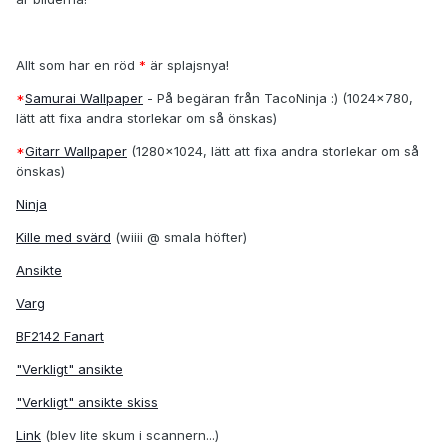
Allt som har en röd
*
är splajsnya!
*
Samurai Wallpaper
- På begäran från TacoNinja :) (1024x780,
lätt att fixa andra storlekar om så önskas)
*
Gitarr Wallpaper
(1280x1024, lätt att fixa andra storlekar om så
önskas)
Ninja
Kille med svärd
(wiiii @ smala höfter)
Ansikte
Varg
BF2142 Fanart
"Verkligt" ansikte
"Verkligt" ansikte skiss
Link
(blev lite skum i scannern...)