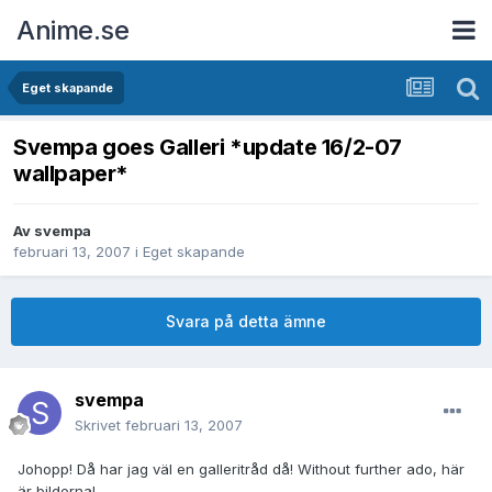
Anime.se
Eget skapande
Svempa goes Galleri *update 16/2-07
wallpaper*
Av
svempa
februari 13, 2007
i
Eget skapande
Svara på detta ämne
svempa
Skrivet
februari 13, 2007
Johopp! Då har jag väl en galleritråd då! Without further ado, här
är bilderna!