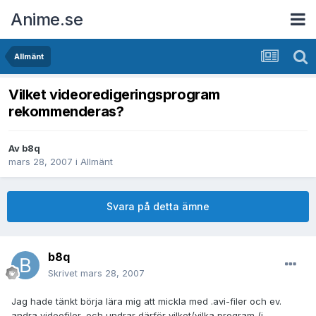
Anime.se
Allmänt
Vilket videoredigeringsprogram
rekommenderas?
Av
b8q
mars 28, 2007
i
Allmänt
Svara på detta ämne
b8q
Skrivet
mars 28, 2007
Jag hade tänkt börja lära mig att mickla med .avi-filer och ev.
andra videofiler, och undrar därför vilket/vilka program (i