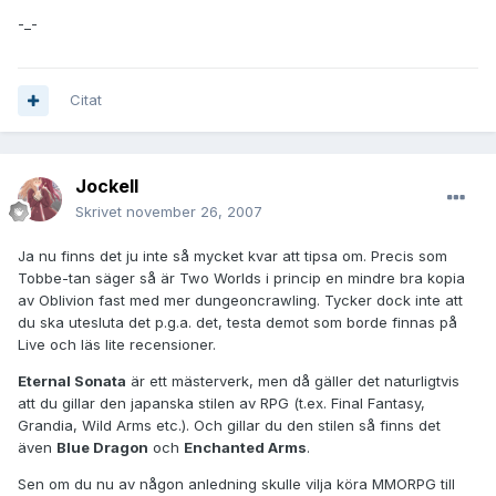
-_-
Citat
JockeII
Skrivet
november 26, 2007
Ja nu finns det ju inte så mycket kvar att tipsa om. Precis som
Tobbe-tan säger så är Two Worlds i princip en mindre bra kopia
av Oblivion fast med mer dungeoncrawling. Tycker dock inte att
du ska utesluta det p.g.a. det, testa demot som borde finnas på
Live och läs lite recensioner.
Eternal Sonata
är ett mästerverk, men då gäller det naturligtvis
att du gillar den japanska stilen av RPG (t.ex. Final Fantasy,
Grandia, Wild Arms etc.). Och gillar du den stilen så finns det
även
Blue Dragon
och
Enchanted Arms
.
Sen om du nu av någon anledning skulle vilja köra MMORPG till