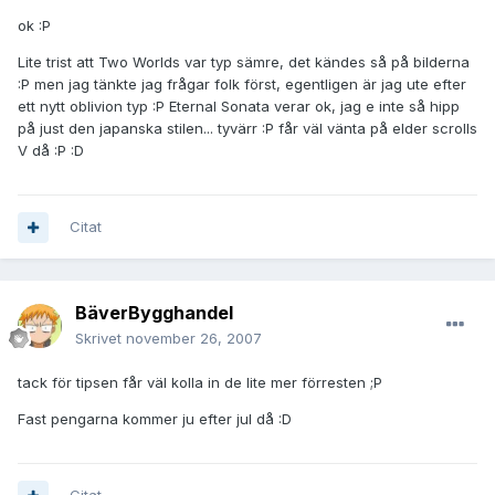
ok :P
Lite trist att Two Worlds var typ sämre, det kändes så på bilderna
:P men jag tänkte jag frågar folk först, egentligen är jag ute efter
ett nytt oblivion typ :P Eternal Sonata verar ok, jag e inte så hipp
på just den japanska stilen... tyvärr :P får väl vänta på elder scrolls
V då :P :D
Citat
BäverBygghandel
Skrivet
november 26, 2007
tack för tipsen får väl kolla in de lite mer förresten ;P
Fast pengarna kommer ju efter jul då :D