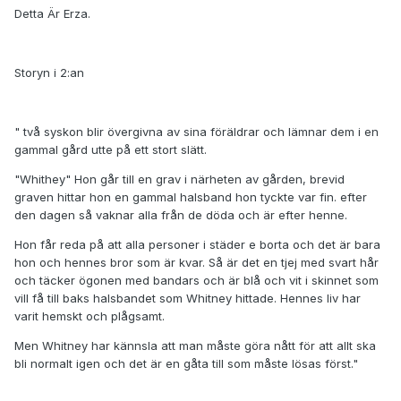
Detta Är Erza.
Storyn i 2:an
" två syskon blir övergivna av sina föräldrar och lämnar dem i en
gammal gård utte på ett stort slätt.
"Whithey" Hon går till en grav i närheten av gården, brevid
graven hittar hon en gammal halsband hon tyckte var fin. efter
den dagen så vaknar alla från de döda och är efter henne.
Hon får reda på att alla personer i städer e borta och det är bara
hon och hennes bror som är kvar. Så är det en tjej med svart hår
och täcker ögonen med bandars och är blå och vit i skinnet som
vill få till baks halsbandet som Whitney hittade. Hennes liv har
varit hemskt och plågsamt.
Men Whitney har kännsla att man måste göra nått för att allt ska
bli normalt igen och det är en gåta till som måste lösas först."