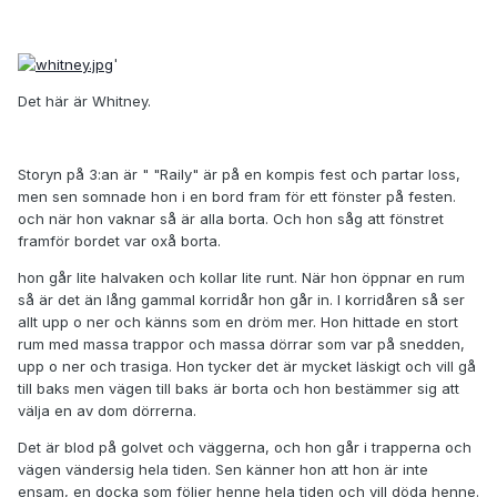
'
Det här är Whitney.
Storyn på 3:an är " "Raily" är på en kompis fest och partar loss,
men sen somnade hon i en bord fram för ett fönster på festen.
och när hon vaknar så är alla borta. Och hon såg att fönstret
framför bordet var oxå borta.
hon går lite halvaken och kollar lite runt. När hon öppnar en rum
så är det än lång gammal korridår hon går in. I korridåren så ser
allt upp o ner och känns som en dröm mer. Hon hittade en stort
rum med massa trappor och massa dörrar som var på snedden,
upp o ner och trasiga. Hon tycker det är mycket läskigt och vill gå
till baks men vägen till baks är borta och hon bestämmer sig att
välja en av dom dörrerna.
Det är blod på golvet och väggerna, och hon går i trapperna och
vägen vändersig hela tiden. Sen känner hon att hon är inte
ensam, en docka som följer henne hela tiden och vill döda henne.