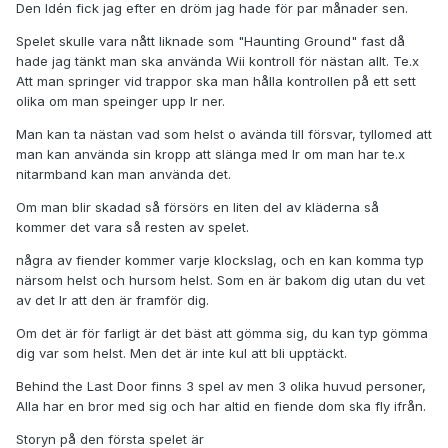
Den Idén fick jag efter en dröm jag hade för par månader sen.
Spelet skulle vara nått liknade som "Haunting Ground" fast då
hade jag tänkt man ska använda Wii kontroll för nästan allt. Te.x
Att man springer vid trappor ska man hålla kontrollen på ett sett
olika om man speinger upp lr ner.
Man kan ta nästan vad som helst o avända till försvar, tyllomed att
man kan använda sin kropp att slänga med lr om man har te.x
nitarmband kan man använda det.
Om man blir skadad så försörs en liten del av kläderna så
kommer det vara så resten av spelet.
några av fiender kommer varje klockslag, och en kan komma typ
närsom helst och hursom helst. Som en är bakom dig utan du vet
av det lr att den är framför dig.
Om det är för farligt är det bäst att gömma sig, du kan typ gömma
dig var som helst. Men det är inte kul att bli upptäckt.
Behind the Last Door finns 3 spel av men 3 olika huvud personer,
Alla har en bror med sig och har altid en fiende dom ska fly ifrån.
Storyn på den första spelet är