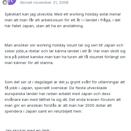
Skrivet
november 21, 2008
Självklart kan jag utveckla. Med ett working holiday avtal menar
man att man får ett arbetsvisum för ett år i i landet i fråga, i det
här fallet Japan, utan att ha en anställning.
Man ansöker om working holiday visum tar sig sen till Japan och
söker jobb,a rbetar och lär känna landet i ett år. Har man skött sig
bra på jobbet kanske man kan ha turen att få visumet förlängt om
man känner för att stanna.
Som det ser ut i dagsläget är det ju grymt svårt för utlänningar att
få jobb i Japan, speciellt svenskar. De flesta utvecklade
europeiska länder har redan avtalet med Japan och dess
invånare kan med lätthet ta sig dit. Det enda kraven förutom att
man gör en ansökan förstås är att man har 2000 dollar att
spendera i Japan samt en returbiljett hem.
Jag skickar med en länk: