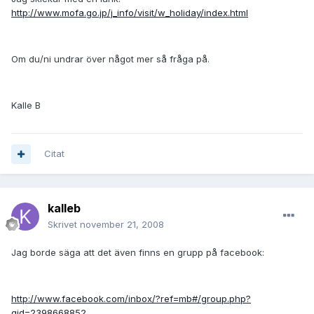
http://www.mofa.go.jp/j_info/visit/w_holiday/index.html
Om du/ni undrar över något mer så fråga på.
Kalle B
Citat
kalleb
Skrivet
november 21, 2008
Jag borde säga att det även finns en grupp på facebook:
http://www.facebook.com/inbox/?ref=mb#/group.php?
gid=2398668852