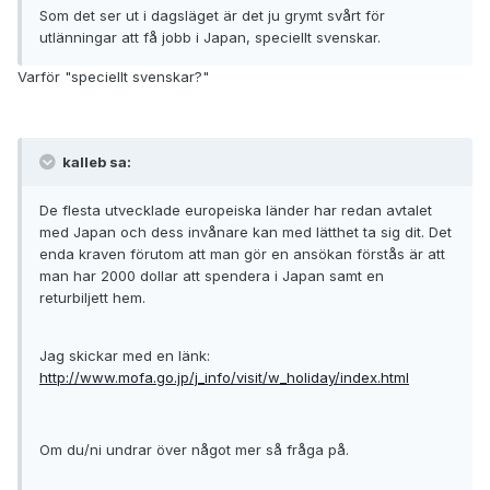
Som det ser ut i dagsläget är det ju grymt svårt för
utlänningar att få jobb i Japan, speciellt svenskar.
Varför "speciellt svenskar?"
kalleb sa:
De flesta utvecklade europeiska länder har redan avtalet
med Japan och dess invånare kan med lätthet ta sig dit. Det
enda kraven förutom att man gör en ansökan förstås är att
man har 2000 dollar att spendera i Japan samt en
returbiljett hem.
Jag skickar med en länk:
http://www.mofa.go.jp/j_info/visit/w_holiday/index.html
Om du/ni undrar över något mer så fråga på.