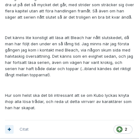
dra ut på det så mycket det går, med strider som sträcker sig över
flera kapitel utan att föra handlingen framåt. Så även om han
säger att serien nått slutet så är det troligen en bra bit kvar ändå.
Det känns lite konstigt att läsa att Bleach har nått slutskedet, då
man har följt den under en så låmg tid. Jag minns när jag första
gången jag kom i kontakt med Bleach, via någon skum sida med
halvtaskig översättning. Det känns som en evighet sedan, och jag
har fortsatt läsa serien, även om vägen har varit krokig, och
serien har haft både dalar och toppar (...ibland kändes det riktigt
långt mellan topparna!).
Hur som helst ska det bli intressant att se om Kubo lyckas knyta
ihop alla lösa trådar, och reda ut detta virrvarr av karaktärer som
han har skapat.
Citat
2