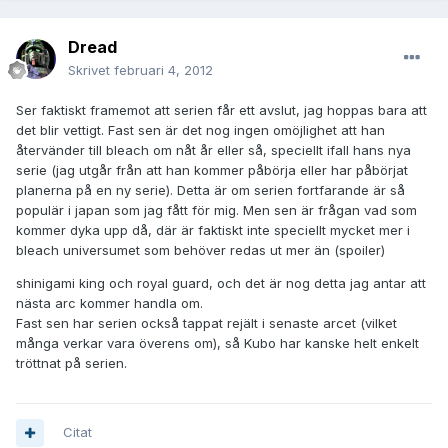
Dread
Skrivet
februari 4, 2012
Ser faktiskt framemot att serien får ett avslut, jag hoppas bara att
det blir vettigt. Fast sen är det nog ingen omöjlighet att han
återvänder till bleach om nåt år eller så, speciellt ifall hans nya
serie (jag utgår från att han kommer påbörja eller har påbörjat
planerna på en ny serie). Detta är om serien fortfarande är så
populär i japan som jag fått för mig. Men sen är frågan vad som
kommer dyka upp då, där är faktiskt inte speciellt mycket mer i
bleach universumet som behöver redas ut mer än (spoiler)
shinigami king och royal guard, och det är nog detta jag antar att
nästa arc kommer handla om.
Fast sen har serien också tappat rejält i senaste arcet (vilket
många verkar vara överens om), så Kubo har kanske helt enkelt
tröttnat på serien.
Citat