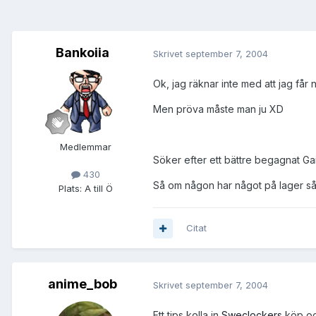
Bankoiia
Skrivet
september 7, 2004
Ok, jag räknar inte med att jag får n
Men pröva måste man ju XD
Medlemmar
Söker efter ett bättre begagnat G
430
Så om någon har något på lager så ka
Plats:
A till Ö
Citat
anime_bob
Skrivet
september 7, 2004
Ett tips kolla in
Sweclockers
köp oc