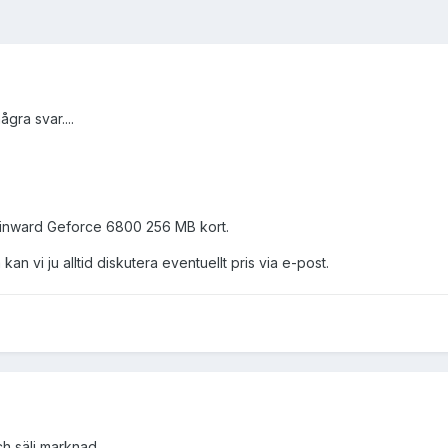
ågra svar....
ainward Geforce 6800 256 MB kort.
n vi ju alltid diskutera eventuellt pris via e-post.
h sälj marknad