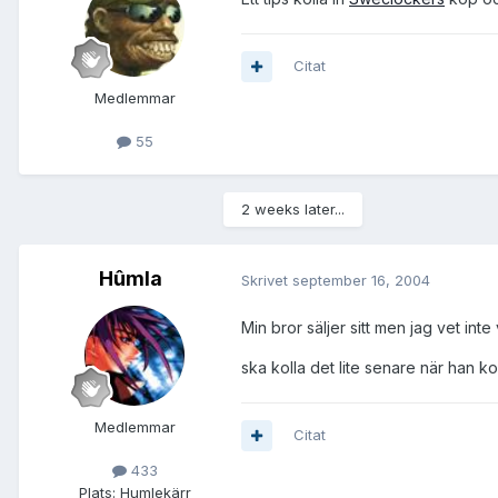
Citat
Medlemmar
55
2 weeks later...
Hûmla
Skrivet
september 16, 2004
Min bror säljer sitt men jag vet inte
ska kolla det lite senare när han 
Medlemmar
Citat
433
Plats:
Humlekärr