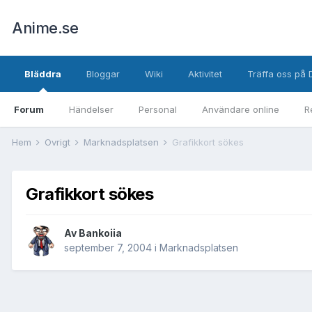
Anime.se
Bläddra
Bloggar
Wiki
Aktivitet
Träffa oss på 
Forum
Händelser
Personal
Användare online
R
Hem
Övrigt
Marknadsplatsen
Grafikkort sökes
Grafikkort sökes
Av
Bankoiia
september 7, 2004
i
Marknadsplatsen