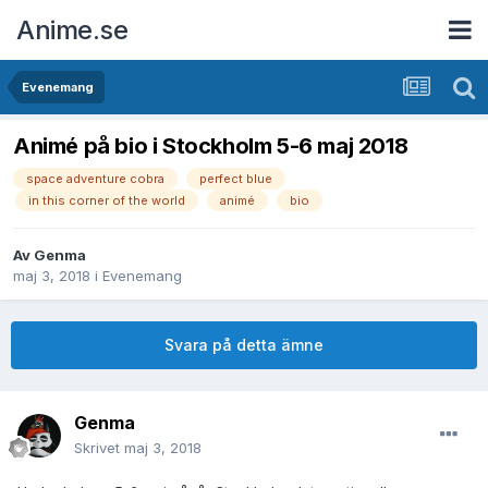
Anime.se
Evenemang
Animé på bio i Stockholm 5-6 maj 2018
space adventure cobra
perfect blue
in this corner of the world
animé
bio
Av
Genma
maj 3, 2018
i
Evenemang
Svara på detta ämne
Genma
Skrivet
maj 3, 2018