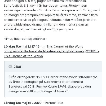
Under helgen 5-6 maj pågår Stockholms Internationella
Seriefestival, SIS, som i år har Japan-tema. Förutom den
sedvanliga marknaden för både fansin-skapare och förlag, samt
en mängd programpunkter kopplat till årets tema, kommer flera
animé-filmer visas på biograf. I utbudet hittar vi både jordnära
andra världskriget-drama, thriller om den mörka sidan av
kändisskapet, samt en riktigt maffig rymdopera.
Filmer, tider och biljettlänkar:
Lördag 5:e maj kl 17:15
- In This Corner of the World
http://www.kulturhusetstadsteatern.se/Film/Evenemang/2018/In-
This-Corner-of-the-World/
Citat
(Från arrangören: "In This Corner of the World
introduceras
av årets hedersgäst på Stockholms Internationella
Seriefestival 2018, Fumiyo Kouno [JAP], skapare av den
manga som stått som förlaga till filmen.
")
Lördag 5:e maj kl 20:00
- Perfect Blue