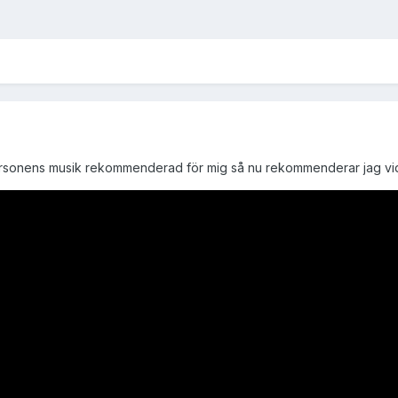
 personens musik rekommenderad för mig så nu rekommenderar jag vi