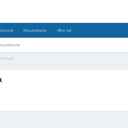
Discord!
Resultattavla
Våra val
esultattavla
d/musik
k