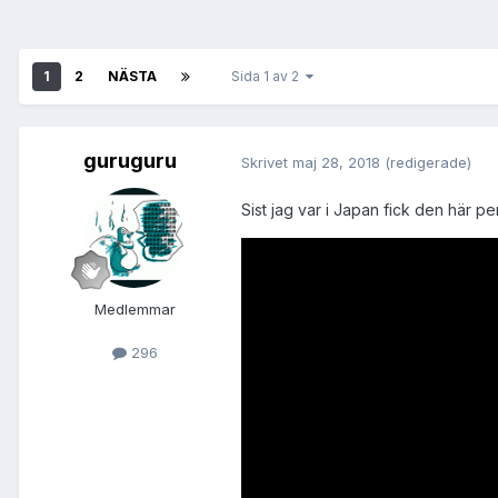
1
2
NÄSTA
Sida 1 av 2
guruguru
Skrivet
maj 28, 2018
(redigerade)
Sist jag var i Japan fick den här
Medlemmar
296