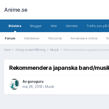
Anime.se
Bläddra
Bloggar
Wiki
Aktivitet
Träffa oss på 
Forum
Händelser
Personal
Användare online
R
Hem
Övrig underhållning
Musik
Rekommendera japanska ban
Rekommendera japanska band/musi
Av
guruguru
maj 28, 2018
i
Musik