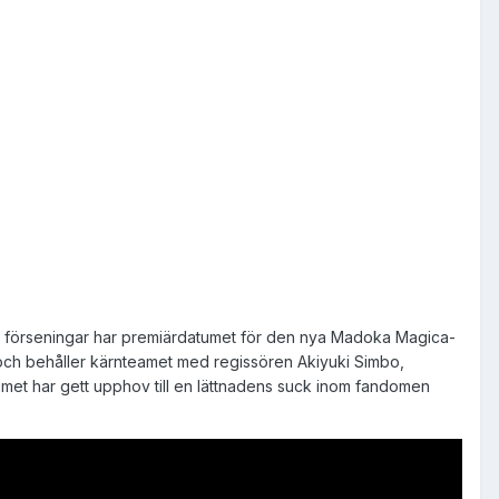
e förseningar har premiärdatumet för den nya Madoka Magica-
13 och behåller kärnteamet med regissören Akiyuki Simbo,
met har gett upphov till en lättnadens suck inom fandomen