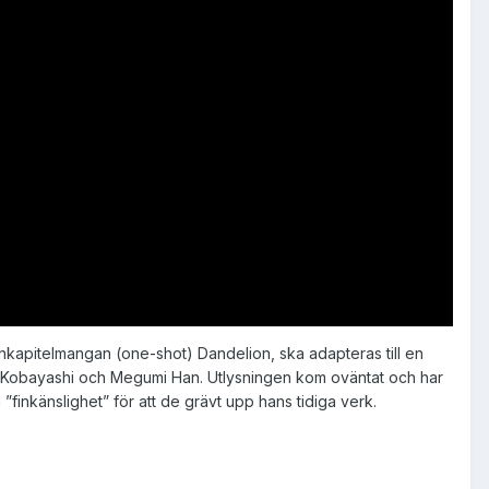
kapitelmangan (one-shot) Dandelion, ska adapteras till en
iro Kobayashi och Megumi Han. Utlysningen kom oväntat och har
finkänslighet” för att de grävt upp hans tidiga verk.