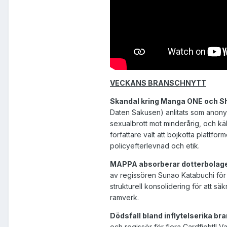
VECKANS BRANSCHNYTT
Skandal kring Manga ONE och 
Daten Sakusen) anlitats som anonym
sexualbrott mot minderårig, och käl
författare valt att bojkotta plattf
policyefterlevnad och etik.
MAPPA absorberar dotterbolage
av regissören Sunao Katabuchi för
strukturell konsolidering för att s
ramverk.
Dödsfall bland inflytelserika br
och regissör för flera Cardfight!! 