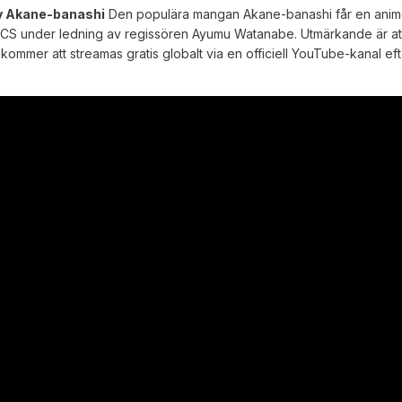
v Akane-banashi
Den populära mangan Akane-banashi får en animev
CS under ledning av regissören Ayumu Watanabe. Utmärkande är att m
 kommer att streamas gratis globalt via en officiell YouTube-kanal ef