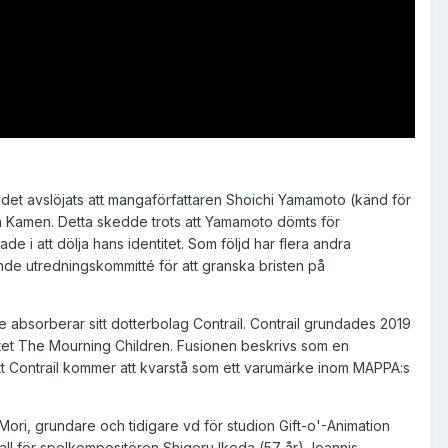
 det avslöjats att mangaförfattaren Shoichi Yamamoto (känd för
in Kamen. Detta skedde trots att Yamamoto dömts för
e i att dölja hans identitet. Som följd har flera andra
oende utredningskommitté för att granska bristen på
absorberar sitt dotterbolag Contrail. Contrail grundades 2019
ktet The Mourning Children. Fusionen beskrivs som en
 att Contrail kommer att kvarstå som ett varumärke inom MAPPA:s
Mori, grundare och tidigare vd för studion Gift-o'-Animation
all för spelkompositören Shigeru Ikeda (57 år), Ioannis