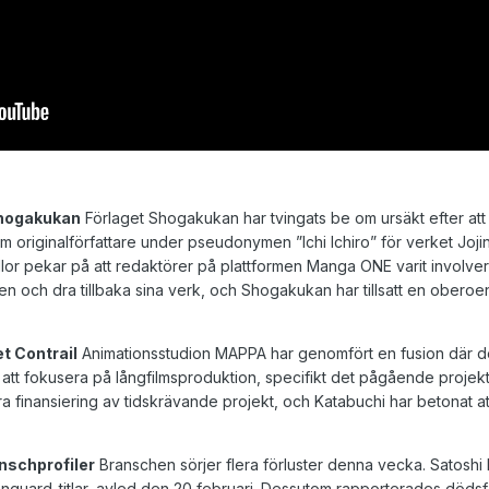
Shogakukan
Förlaget Shogakukan har tvingats be om ursäkt efter att
 originalförfattare under pseudonymen ”Ichi Ichiro” för verket Joj
lor pekar på att redaktörer på plattformen Manga ONE varit involverad
ormen och dra tillbaka sina verk, och Shogakukan har tillsatt en ober
t Contrail
Animationsstudion MAPPA har genomfört en fusion där de 
 att fokusera på långfilmsproduktion, specifikt det pågående proje
äkra finansiering av tidskrävande projekt, och Katabuchi har betonat
anschprofiler
Branschen sörjer flera förluster denna vecka. Satoshi 
Vanguard-titlar, avled den 20 februari. Dessutom rapporterades dödsf