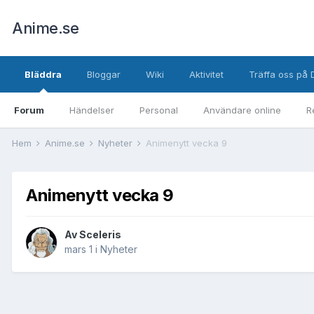
Anime.se
Bläddra
Bloggar
Wiki
Aktivitet
Träffa oss på 
Forum
Händelser
Personal
Användare online
R
Hem
Anime.se
Nyheter
Animenytt vecka 9
Animenytt vecka 9
Av
Sceleris
mars 1
i
Nyheter