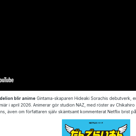
elion blir anime
Gintama-skaparen Hideaki Sorachis debutverk, en
premiär i april 2026. Animerar gör studion NAZ, med röster av Chikah
s, även om författaren själv skämtsamt kommenterat Netflix brist på ”