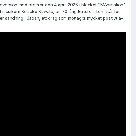
ersion med premiär den 4 april 2026 i blocket ”IMAnimation”.
usikern Keisuke Kuwata, en 70-årig kulturell ikon, står för
ter sändning i Japan, ett drag som mottagits mycket positivt av