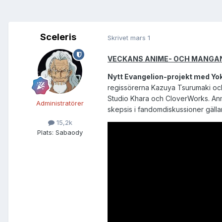
Sceleris
Skrivet
mars 1
VECKANS ANIME- OCH MANGA
Nytt Evangelion-projekt med Yo
regissörerna Kazuya Tsurumaki oc
Studio Khara och CloverWorks. Anmä
Administratörer
skepsis i fandomdiskussioner gälla
15,2k
Plats:
Sabaody