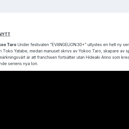
NYTT
koo Taro
Under festivalen ”EVANGELION:30+” utlystes en helt ny seri
h Toko Yatabe, medan manuset skrivs av Yokoo Taro, skapare av sp
rkningsvärt är att franchisen fortsätter utan Hideaki Anno som kreat
nde seriens nya ton.