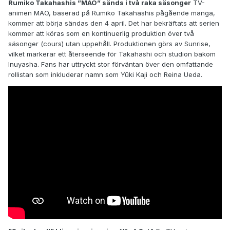
Rumiko Takahashis ”MAO” sänds i två raka säsonger
TV-
animen MAO, baserad på Rumiko Takahashis pågående manga,
kommer att börja sändas den 4 april. Det har bekräftats att serien
kommer att köras som en kontinuerlig produktion över två
säsonger (cours) utan uppehåll. Produktionen görs av Sunrise,
vilket markerar ett återseende för Takahashi och studion bakom
Inuyasha. Fans har uttryckt stor förväntan över den omfattande
rollistan som inkluderar namn som Yūki Kaji och Reina Ueda.