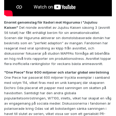
Enormt genomslag för Itadori mot Higuruma i ”Jujutsu
Kaisen”
Det nionde avsnittet av Jujutsu Kaisen säsong 3 (avsnitt
56 totalt) har fått enhälligt beröm för sin animationskvalitet.
Scenen där Higuruma aktiverar sin domstolsbaserade domän har
beskrivits som en ”perfekt adaption” av mangan. Fandomen har
reagerat med viral spridning av klipp från avsnittet, och
diskussioner fokuserar på studion MAPPAs förmåga att bibehålla
en hög nivå trots rapporter om produktionsstress. Avsnittet toppar
flera inofficiella rankinglistor för veckans bästa animeavsnitt.
”One Piece” firar 600 miljoner och startar global omröstning
One Piece har passerat 600 miljoner tryckta exemplar i samband
med volym 114, vilket firas med en unik kampanj där skaparen
Eiichiro Oda placerat ett papper med sanningen om skatten på
havsbotten. Samtidigt har den andra globala
popularitetsomröstningen, WT100, inletts, vilket har skapat en våg
av engagemang på sociala medier. Diskussionerna i fandomen är
polariserade kring Odas val att bokstavligen sänka sanningen i
havet till slutet av serien, vilket vissa ser som ett genialiskt PR-