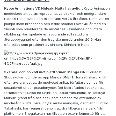
Kyoto Animations VD Hideaki Hatta har avlidit
Kyoto Animation
meddelade att deras representativa direktör och medgrundare
Hideaki Hatta avled den 16 februari vid 76 års ålder. Hatta var en
pionjär inom branschen och ledde studion i över 40 år med en
filosofi som prioriterade de anställdas välmående och intern
utbildning. Han spelade en avgörande roll i studions
återuppbyggnad efter den tragiska mordbranden 2019. Han
efterträds som president av sin son, Shinichiro Hatta.
Skandal och bojkott mot plattformen Manga ONE
Förlaget
Shogakukan och deras app Manga ONE får fortsatt skarp kritik
efter avslöjandet att de medvetet anlitat författare dömda för
sexualbrott under pseudonymer. Det bekräftades i veckan att
författaren till Seisō no Shinri-shi, Itsuki Yatsunami, är Tatsuya
Matsuki (känd från act-age), som dömdes för ofredande av
minderårig 2020. Flera inflytelserika mangaka, däribland Rumiko
Takahashi, har reagerat genom att dra tillbaka sina verk från
plattformen. Shogakukan har tillsatt en extern kommitté för att