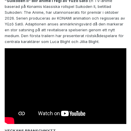
”Suikoden II” blir anime i regi av Yūzō Satō
En TV-anime
baserad på Konamis klassiska rollspel Suikoden II, betitlad
Suikoden: The Anime, har utannonserats för premiär i oktober
2026. Serien produceras av KONAMI animation och regisseras av
Yūzō Satō. Adaptionen anses anmärkningsvärd då den markerar
en stor satsning på att revitalisera spelserien genom ett nytt
medium. Den första trailern har presenterat röstskådespelare för
centrala karaktärer som Luca Blight och Jillia Blight.
VECKANS BRANSCHNYTT