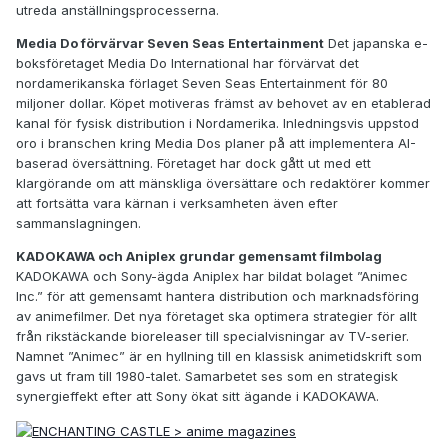
utreda anställningsprocesserna.
Media Do förvärvar Seven Seas Entertainment
Det japanska e-
boksföretaget Media Do International har förvärvat det
nordamerikanska förlaget Seven Seas Entertainment för 80
miljoner dollar. Köpet motiveras främst av behovet av en etablerad
kanal för fysisk distribution i Nordamerika. Inledningsvis uppstod
oro i branschen kring Media Dos planer på att implementera AI-
baserad översättning. Företaget har dock gått ut med ett
klargörande om att mänskliga översättare och redaktörer kommer
att fortsätta vara kärnan i verksamheten även efter
sammanslagningen.
KADOKAWA och Aniplex grundar gemensamt filmbolag
KADOKAWA och Sony-ägda Aniplex har bildat bolaget ”Animec
Inc.” för att gemensamt hantera distribution och marknadsföring
av animefilmer. Det nya företaget ska optimera strategier för allt
från rikstäckande bioreleaser till specialvisningar av TV-serier.
Namnet ”Animec” är en hyllning till en klassisk animetidskrift som
gavs ut fram till 1980-talet. Samarbetet ses som en strategisk
synergieffekt efter att Sony ökat sitt ägande i KADOKAWA.