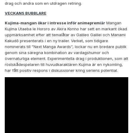
drag och andra som en utdragen retning.
VECKANS BUBBLARE
Kujima-mangan ökar i intresse inför animepremiär
Mangan
Kujima Utaeba Ie Hororo av Akira Konno har sett en markant ökad
uppmärksamhet efter att temalåtar av Galileo Galilei och Manami
Kakudō presenterats i en ny trailer. Verket, som tidigare
nominerats till ”Next Manga Awards”, lockar nu en bredare publik
genom sina säregna kombination av vardagshumor och
övernaturliga element. Experimentella drag i produktionen, som att
röstskådespelaren till huvudkaraktären Kujima är en nykomling,
har fått positiv respons i diskussioner kring seriens potential.