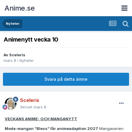
Anime.se
Nyheter
Animenytt vecka 10
Av
Sceleris
mars 8
i
Nyheter
Svara på detta ämne
Sceleris
Skrivet
mars 8
VECKANS ANIME- OCH MANGANYTT
Mode-mangan ”Bless” får animeadaption 2027
Mangaserien