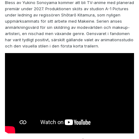
Bless av Yukino Sonoyama kommer att bli TV-anime med planerad
premiär under 2027. Produktionen sköts av studion A-1 Pictures
under ledning av regissören Shōtarō Kitamura, som nyligen
uppmärksammats för sitt arbete med Makeine. Serien anses
anmärkningsvärd för sin skildring av modevärlden och makeup-
artisteri, en nischad men växande genre. Gensvaret i fandomen
har varit tydligt positivt, särskilt gällande valet av animationsstudio
och den visuella stilen i den första korta trailern.