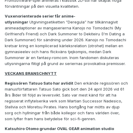
FromSoftware-spel animeras i klassisk 2D-stil har skapat höga
förväntningar på den visuella kvaliteten.
Vuxenorienterade serier får anime-
utlysningar
Utgivningsetiketten ”Deregula” har tillkännagivit
animeadaptioner av mangaserierna Kanojo no Tomodachi (My
Girlfriend’s Friend) och Dark Summoner to Dekiteiru (I'm Dating a
Dark Summoner) för sändning under 2026. Kanojo no Tomodachi
kretsar kring en komplicerad kärleksrelation (otrohet) mellan en
gymnasieelev och hans flickväns tjejkompis, medan Dark
Summoner är en fantasy-romcom. Inom fandomen diskuteras
utlysningarna flitigt på grund av seriernas provokativa premisser.
VECKANS BRANSCHNYTT
Regissören Tatsuo Sato har avlidit
Den erkände regissören och
manusförfattaren Tatsuo Sato gick bort den 24 april 2026 vid 61
års ålder till följd av leversvikt. Sato var mest känd för att ha
regisserat inflytelserika verk som Martian Successor Nadesico,
Stellvia och Moretsu Pirates. Hans bortgång har mötts av djup
sorg och hyllningar från både kollegor och fans världen över,
som lyfter fram hans betydelse för sci-fi-genren.
Katsuhiro Otomo grundar OVAL GEAR animation studio