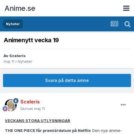
Anime.se
Nyheter
Animenytt vecka 19
Av
Sceleris
maj 11
i
Nyheter
Svara på detta ämne
Sceleris
Skrivet
maj 11
VECKANS STORA UTLYSNINGAR
THE ONE PIECE får premiärdatum på Netflix
Den nya anime-