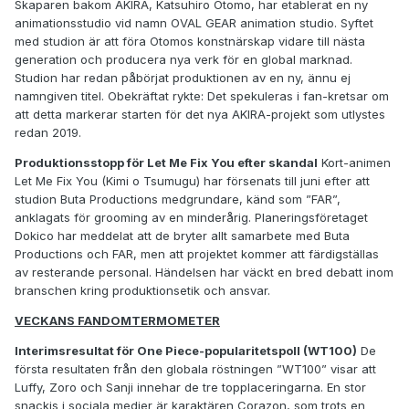
Skaparen bakom AKIRA, Katsuhiro Otomo, har etablerat en ny
animationsstudio vid namn OVAL GEAR animation studio. Syftet
med studion är att föra Otomos konstnärskap vidare till nästa
generation och producera nya verk för en global marknad.
Studion har redan påbörjat produktionen av en ny, ännu ej
namngiven titel. Obekräftat rykte: Det spekuleras i fan-kretsar om
att detta markerar starten för det nya AKIRA-projekt som utlystes
redan 2019.
Produktionsstopp för Let Me Fix You efter skandal
Kort-animen
Let Me Fix You (Kimi o Tsumugu) har försenats till juni efter att
studion Buta Productions medgrundare, känd som ”FAR”,
anklagats för grooming av en minderårig. Planeringsföretaget
Dokico har meddelat att de bryter allt samarbete med Buta
Productions och FAR, men att projektet kommer att färdigställas
av resterande personal. Händelsen har väckt en bred debatt inom
branschen kring produktionsetik och ansvar.
VECKANS FANDOMTERMOMETER
Interimsresultat för One Piece-popularitetspoll (WT100)
De
första resultaten från den globala röstningen ”WT100” visar att
Luffy, Zoro och Sanji innehar de tre topplaceringarna. En stor
snackis i sociala medier är karaktären Corazon, som trots en