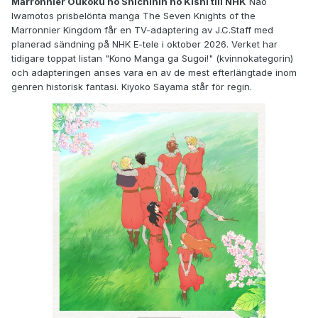
Marronnier Oukoku no Shichinin no Kishi till NHK
Nao
Iwamotos prisbelönta manga The Seven Knights of the
Marronnier Kingdom får en TV-adaptering av J.C.Staff med
planerad sändning på NHK E-tele i oktober 2026. Verket har
tidigare toppat listan "Kono Manga ga Sugoi!" (kvinnokategorin)
och adapteringen anses vara en av de mest efterlängtade inom
genren historisk fantasi. Kiyoko Sayama står för regin.