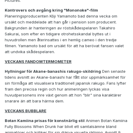
Pictures.
Kontrovers och avgång kring "Mononoke"-film
Planeringsproducenten Kōji Yamamoto bad denna vecka om
ursäkt och meddelade att han går i pension som producent.
Bakgrunden är hanteringen av röstskådespelaren Takahiro
Sakurai, som efter en tidigare otrohetsskandal byttes ut i
huvudrollen men återinsattes i en hemlig cameo i den tredje
filmen. Yamamoto bad om ursäkt för att ha berövat fansen valet
att undvika skådespelaren.
VECKANS FANDOMTERMOMETER
Hyllningar för Akane-banashis rakugo-skildring
Den senaste
tidens avsnitt av Akane-banashi har fått stor uppmärksamhet för
sin förmåga att visualisera traditionell japansk rakugo. Fans lyfter
fram den precisa regin och hur animeringen lyckas visa
huvudpersonens inre växt genom att hon "blir" sina karaktärer
snarare än att bara härma dem.
VECKANS BUBBLARE
Botan Kamiina prisas för konstnärlig stil
Animen Botan Kamiina
Fully Blossoms When Drunk har blivit ett samtalsämne bland
animatörer och kritiker för sin djärva visuella riktning. Avsnitt 9,