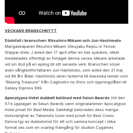
VECKANS BRANSCHNYTT
Dödsfall i branschen: Ritsuhiro Mikami och Jun Hashimoto
Mangaskaparen Ritsuhiro Mikami (Akuyaku Reijou ni Tensei
Shippai-shite...) avled den 17 april efter en tids sjukdom, vilket
meddelades offentligt av förlaget denna vecka. Mikami arbetade
vid sin död på en epilog till sitt senaste verk. Branschen sörjer
även sångtextförfattaren Jun Hashimoto, som avled den 21 maj
vid 86 års ålder. Hashimoto skrev texterna till klassiska teman som
"Blazing Treasure" från Cagliostro no Shiro och öppningslåten till
Galaxy Express 999.
Apocalypse Hotel dubbelt belönad med Seiun Awards
Vid den
57:e upplagan av Seiun Awards vann originalanimen Apocalypse
Hotel priset för Best Media. Samtidigt belönades dess manga-
motsvarighet av Takemoto Izumi med priset för Best Comic.
Denna typ av dubbelvinst för ett och samma koncept i olika
format ses som en ovanlig framgång för studion Cygames