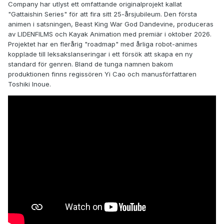
Company har utlyst ett omfattande originalprojekt kallat
"Gattaishin Series" för att fira sitt 25-årsjubileum. Den första
animen i satsningen, Beast King War God Dandevine, produceras
av LIDENFILMS och Kayak Animation med premiär i oktober 2026.
Projektet har en flerårig "roadmap" med årliga robot-animes
kopplade till leksakslanseringar i ett försök att skapa en ny
standard för genren. Bland de tunga namnen bakom
produktionen finns regissören Yi Cao och manusförfattaren
Toshiki Inoue.