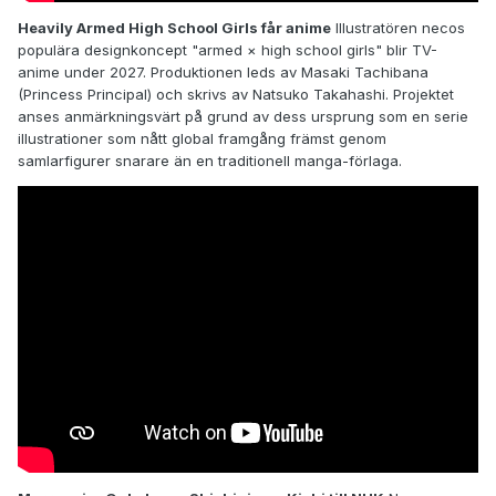
Heavily Armed High School Girls får anime
Illustratören necos
populära designkoncept "armed × high school girls" blir TV-
anime under 2027. Produktionen leds av Masaki Tachibana
(Princess Principal) och skrivs av Natsuko Takahashi. Projektet
anses anmärkningsvärt på grund av dess ursprung som en serie
illustrationer som nått global framgång främst genom
samlarfigurer snarare än en traditionell manga-förlaga.