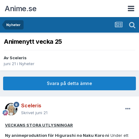
Anime.se
Nyheter
Animenytt vecka 25
Av
Sceleris
juni 21
i
Nyheter
Svara på detta ämne
Sceleris
Skrivet
juni 21
VECKANS STORA UTLYSNINGAR
Ny animeproduktion för Higurashi no Naku Koro ni
Under ett