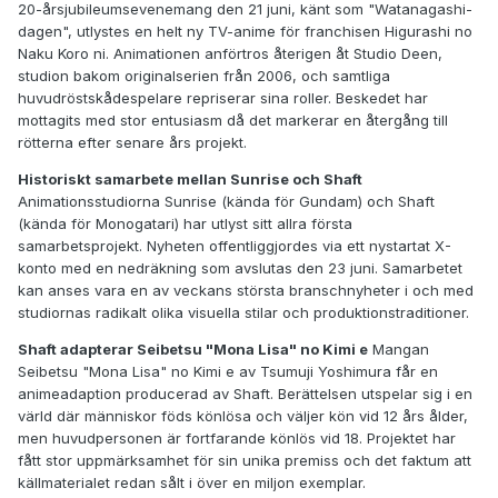
20-årsjubileumsevenemang den 21 juni, känt som "Watanagashi-
dagen", utlystes en helt ny TV-anime för franchisen Higurashi no
Naku Koro ni. Animationen anförtros återigen åt Studio Deen,
studion bakom originalserien från 2006, och samtliga
huvudröstskådespelare repriserar sina roller. Beskedet har
mottagits med stor entusiasm då det markerar en återgång till
rötterna efter senare års projekt.
Historiskt samarbete mellan Sunrise och Shaft
Animationsstudiorna Sunrise (kända för Gundam) och Shaft
(kända för Monogatari) har utlyst sitt allra första
samarbetsprojekt. Nyheten offentliggjordes via ett nystartat X-
konto med en nedräkning som avslutas den 23 juni. Samarbetet
kan anses vara en av veckans största branschnyheter i och med
studiornas radikalt olika visuella stilar och produktionstraditioner.
Shaft adapterar Seibetsu "Mona Lisa" no Kimi e
Mangan
Seibetsu "Mona Lisa" no Kimi e av Tsumuji Yoshimura får en
animeadaption producerad av Shaft. Berättelsen utspelar sig i en
värld där människor föds könlösa och väljer kön vid 12 års ålder,
men huvudpersonen är fortfarande könlös vid 18. Projektet har
fått stor uppmärksamhet för sin unika premiss och det faktum att
källmaterialet redan sålt i över en miljon exemplar.