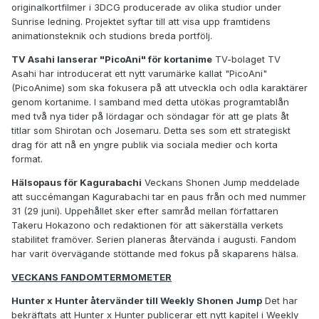
originalkortfilmer i 3DCG producerade av olika studior under
Sunrise ledning. Projektet syftar till att visa upp framtidens
animationsteknik och studions breda portfölj.
TV Asahi lanserar "PicoAni" för kortanime
TV-bolaget TV
Asahi har introducerat ett nytt varumärke kallat "PicoAni"
(PicoAnime) som ska fokusera på att utveckla och odla karaktärer
genom kortanime. I samband med detta utökas programtablån
med två nya tider på lördagar och söndagar för att ge plats åt
titlar som Shirotan och Josemaru. Detta ses som ett strategiskt
drag för att nå en yngre publik via sociala medier och korta
format.
Hälsopaus för Kagurabachi
Veckans Shonen Jump meddelade
att succémangan Kagurabachi tar en paus från och med nummer
31 (29 juni). Uppehållet sker efter samråd mellan författaren
Takeru Hokazono och redaktionen för att säkerställa verkets
stabilitet framöver. Serien planeras återvända i augusti. Fandom
har varit övervägande stöttande med fokus på skaparens hälsa.
VECKANS FANDOMTERMOMETER
Hunter x Hunter återvänder till Weekly Shonen Jump
Det har
bekräftats att Hunter x Hunter publicerar ett nytt kapitel i Weekly