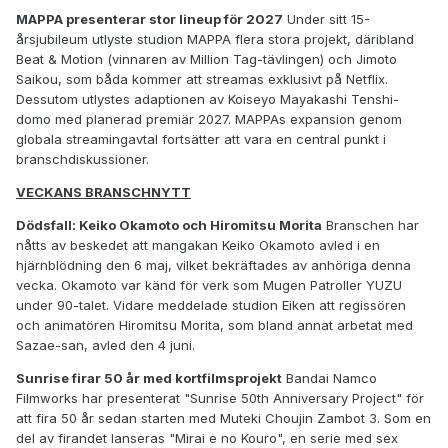
MAPPA presenterar stor lineup för 2027
Under sitt 15-
årsjubileum utlyste studion MAPPA flera stora projekt, däribland
Beat & Motion (vinnaren av Million Tag-tävlingen) och Jimoto
Saikou, som båda kommer att streamas exklusivt på Netflix.
Dessutom utlystes adaptionen av Koiseyo Mayakashi Tenshi-
domo med planerad premiär 2027. MAPPAs expansion genom
globala streamingavtal fortsätter att vara en central punkt i
branschdiskussioner.
VECKANS BRANSCHNYTT
Dödsfall: Keiko Okamoto och Hiromitsu Morita
Branschen har
nåtts av beskedet att mangakan Keiko Okamoto avled i en
hjärnblödning den 6 maj, vilket bekräftades av anhöriga denna
vecka. Okamoto var känd för verk som Mugen Patroller YUZU
under 90-talet. Vidare meddelade studion Eiken att regissören
och animatören Hiromitsu Morita, som bland annat arbetat med
Sazae-san, avled den 4 juni.
Sunrise firar 50 år med kortfilmsprojekt
Bandai Namco
Filmworks har presenterat "Sunrise 50th Anniversary Project" för
att fira 50 år sedan starten med Muteki Choujin Zambot 3. Som en
del av firandet lanseras "Mirai e no Kouro", en serie med sex