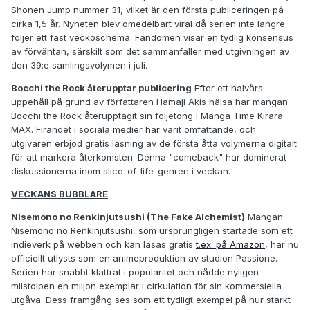
Shonen Jump nummer 31, vilket är den första publiceringen på
cirka 1,5 år. Nyheten blev omedelbart viral då serien inte längre
följer ett fast veckoschema. Fandomen visar en tydlig konsensus
av förväntan, särskilt som det sammanfaller med utgivningen av
den 39:e samlingsvolymen i juli.
Bocchi the Rock återupptar publicering
Efter ett halvårs
uppehåll på grund av författaren Hamaji Akis hälsa har mangan
Bocchi the Rock återupptagit sin följetong i Manga Time Kirara
MAX. Firandet i sociala medier har varit omfattande, och
utgivaren erbjöd gratis läsning av de första åtta volymerna digitalt
för att markera återkomsten. Denna "comeback" har dominerat
diskussionerna inom slice-of-life-genren i veckan.
VECKANS BUBBLARE
Nisemono no Renkinjutsushi (The Fake Alchemist)
Mangan
Nisemono no Renkinjutsushi, som ursprungligen startade som ett
indieverk på webben och kan läsas gratis
t.ex. på Amazon
, har nu
officiellt utlysts som en animeproduktion av studion Passione.
Serien har snabbt klättrat i popularitet och nådde nyligen
milstolpen en miljon exemplar i cirkulation för sin kommersiella
utgåva. Dess framgång ses som ett tydligt exempel på hur starkt