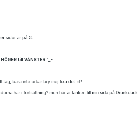
er sidor är på G...
n HÖGER till VÄNSTER ^_~
t tag, bara inte orkar bry mej fixa det =P
dorna här i fortsättning? men här är länken till min sida på Drunkduck i