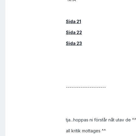
Sida 21
Sida 22
Sida 23
----------------------
tja...hoppas ni förstår nåt utav de ^^
all kritik mottages ^^