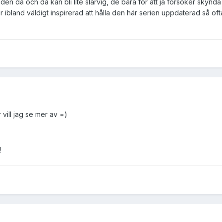
tt den då och då kan bli lite slarvig, de bara för att ja försöker skynd
 är ibland väldigt inspirerad att hålla den här serien uppdaterad så of
 vill jag se mer av =)
!