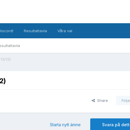
Discord!
Resultattavla
Våra val
esultattavla
13/12)
2)
Share
Följ
Starta nytt ämne
Svara på det