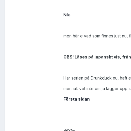
Nila
men här e vad som finnes just nu, fl
OBS! Läses på japanskt vis, frå
Har serien på Drunkduck nu, haft et
men iaf. vet inte om ja lägger upp si
Första sidan
-NYA-