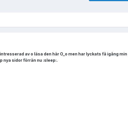
intresserad av o läsa den här O_o men har lyckats få igång min
 nya sidor förrän nu :sleep:.