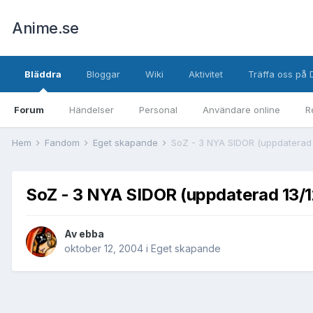
Anime.se
Bläddra
Bloggar
Wiki
Aktivitet
Träffa oss på 
Forum
Händelser
Personal
Användare online
R
Hem
Fandom
Eget skapande
SoZ - 3 NYA SIDOR (uppdaterad 
SoZ - 3 NYA SIDOR (uppdaterad 13/1
Av
ebba
oktober 12, 2004
i
Eget skapande