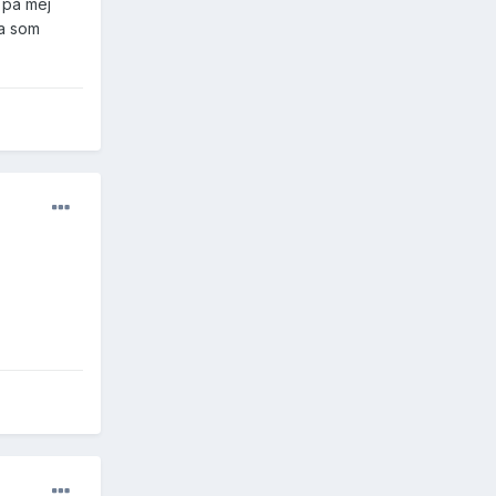
a på mej
ta som