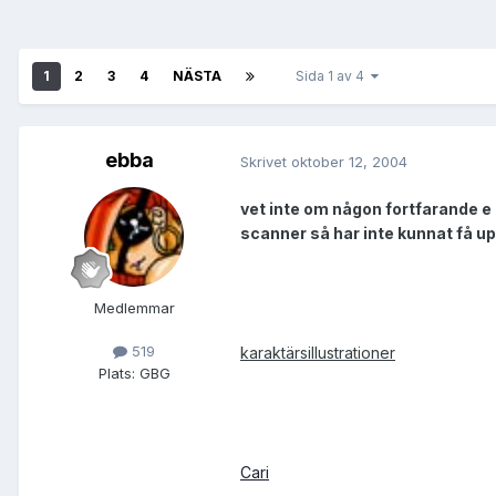
1
2
3
4
NÄSTA
Sida 1 av 4
ebba
Skrivet
oktober 12, 2004
vet inte om någon fortfarande e 
scanner så har inte kunnat få upp
Medlemmar
519
karaktärsillustrationer
Plats:
GBG
Cari