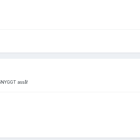
SNYGGT asså!