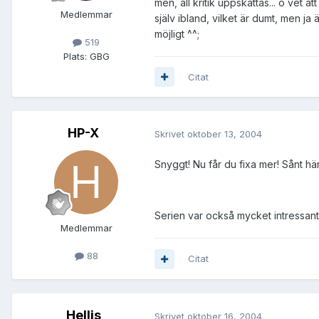
men, all kritik uppskattas... o vet a
Medlemmar
själv ibland, vilket är dumt, men ja
möjligt ^^;
519
Plats:
GBG
Citat
HP-X
Skrivet
oktober 13, 2004
Snyggt! Nu får du fixa mer! Sånt här
Serien var också mycket intressant
Medlemmar
88
Citat
Hellis
Skrivet
oktober 16, 2004