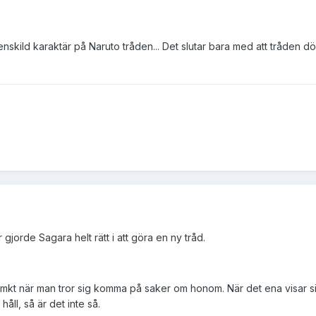
nskild karaktär på Naruto tråden... Det slutar bara med att tråden dör 
 gjorde Sagara helt rätt i att göra en ny tråd.
kt när man tror sig komma på saker om honom. När det ena visar sig v
håll, så är det inte så.