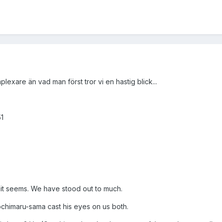
plexare än vad man först tror vi en hastig blick...
51
s it seems. We have stood out to much.
ochimaru-sama cast his eyes on us both.