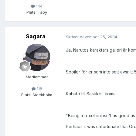
144
Plats:
Täby
Sagara
Skrivet
november 25, 2004
Ja, Narutos karaktärs galleri är kom
Spoiler för er som inte sett avsnitt 
Medlemmar
118
Kabuto till Sasuke i koma:
Plats:
Stockholm
"Being to exellent isn't as good a
Perhaps it was unfortunate that Or