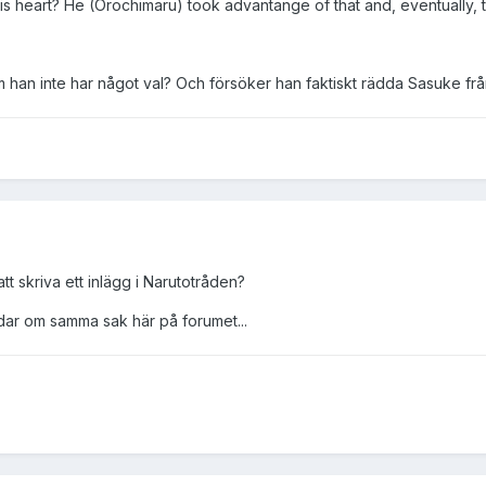
his heart? He (Orochimaru) took advantange of that and, eventually, th
 han inte har något val? Och försöker han faktiskt rädda Sasuke fr
att skriva ett inlägg i Narutotråden?
dar om samma sak här på forumet...