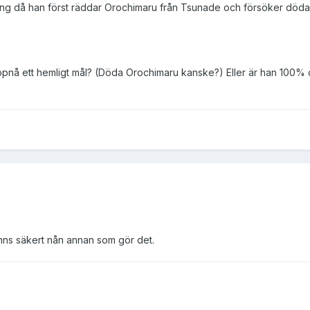
då han först räddar Orochimaru från Tsunade och försöker döda Nar
tt uppnå ett hemligt mål? (Döda Orochimaru kanske?) Eller är han 10
finns säkert nån annan som gör det.