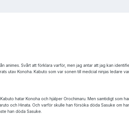
från animes. Svårt att förklara varför, men jag antar att jag kan iden
ts utav Konoha. Kabuto som var sonen till medcial ninjas ledare 
ÖR Kabuto hatar Konoha och hjälper Orochimaru. Men samtidigt som han
Naruto och Hinata. Och varför skulle han försöka döda Sasuke om han
åste han döda Sasuke.