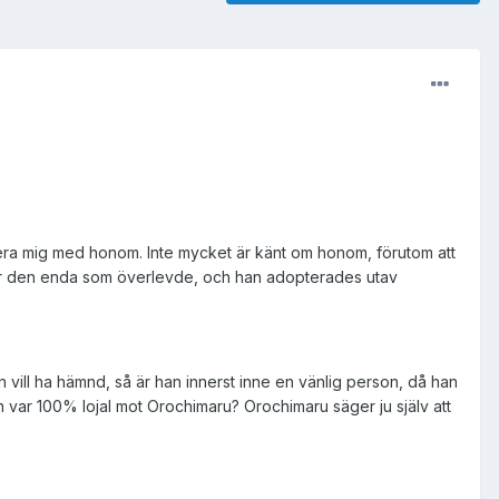
tifiera mig med honom. Inte mycket är känt om honom, förutom att
var den enda som överlevde, och han adopterades utav
 vill ha hämnd, så är han innerst inne en vänlig person, då han
 var 100% lojal mot Orochimaru? Orochimaru säger ju själv att