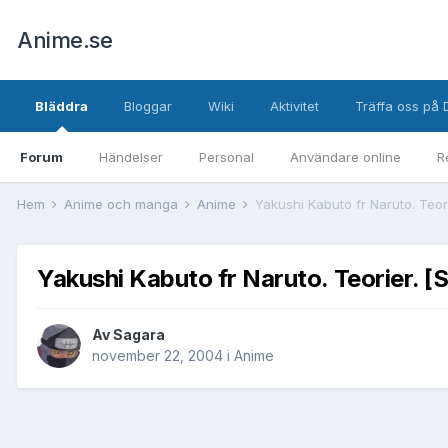
Anime.se
Bläddra
Bloggar
Wiki
Aktivitet
Träffa oss på 
Forum
Händelser
Personal
Användare online
R
Hem
Anime och manga
Anime
Yakushi Kabuto fr Naruto. Teor
Yakushi Kabuto fr Naruto. Teorier. 
Av
Sagara
november 22, 2004
i
Anime