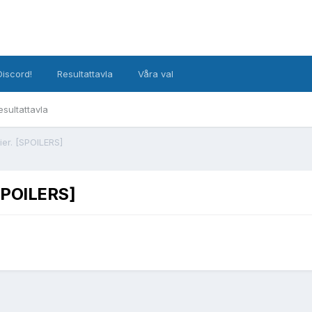
Discord!
Resultattavla
Våra val
esultattavla
ier. [SPOILERS]
[SPOILERS]