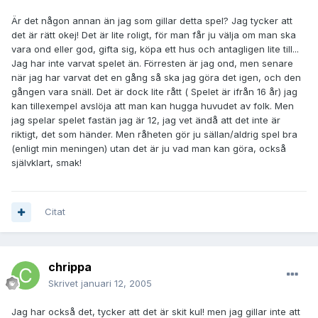
Är det någon annan än jag som gillar detta spel? Jag tycker att
det är rätt okej! Det är lite roligt, för man får ju välja om man ska
vara ond eller god, gifta sig, köpa ett hus och antagligen lite till...
Jag har inte varvat spelet än. Förresten är jag ond, men senare
när jag har varvat det en gång så ska jag göra det igen, och den
gången vara snäll. Det är dock lite rått ( Spelet är ifrån 16 år) jag
kan tillexempel avslöja att man kan hugga huvudet av folk. Men
jag spelar spelet fastän jag är 12, jag vet ändå att det inte är
riktigt, det som händer. Men råheten gör ju sällan/aldrig spel bra
(enligt min meningen) utan det är ju vad man kan göra, också
självklart, smak!
Citat
chrippa
Skrivet
januari 12, 2005
Jag har också det, tycker att det är skit kul! men jag gillar inte att