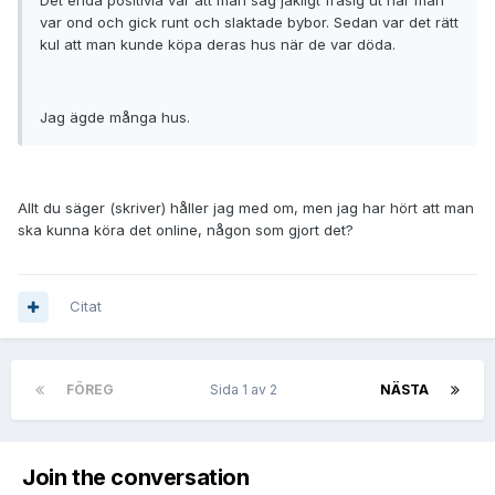
Det enda positivia var att man såg jäkligt fräsig ut när man
var ond och gick runt och slaktade bybor. Sedan var det rätt
kul att man kunde köpa deras hus när de var döda.
Jag ägde många hus.
Allt du säger (skriver) håller jag med om, men jag har hört att man
ska kunna köra det online, någon som gjort det?
Citat
FÖREG
Sida 1 av 2
NÄSTA
Join the conversation