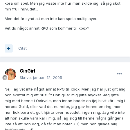
köra om spel. Men jag visste inte hur man skilde sig, så jag sköt
min fru i huvudet...
Men det är synd att man inte kan spela multiplayer.
Vet du något annat RPG som kommer till xbox?
Citat
GinGirl
Skrivet
januari 12, 2005
Nej, jag vet inte något annat RPG till xbox. Men jag har just gift mig
och skaffat mig ett hus! ^^ Hon gillar mig jätte mycket. Jag gifte
mig med henne i Oakvale, men innan hadde en tjej blivit kär i mig i
heroes Guild, eller vad det nu heter, jag gav henne en ring, men
hon fick bara ett gult hjärta över huvudet, ingen ring. Jag ville inte
att hon skulle vara kär i mig, så jag slog till henne några gånger (
Inte så att hon dog, då får man böter XD) men hon gillade mig
fortfarande.... :P