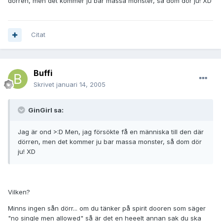
dörren, men det kommer ju bar massa monster, så dom dör ju! XD
Citat
Buffi
Skrivet
januari 14, 2005
GinGirl sa:
Jag är ond >:D Men, jag försökte få en människa till den där
dörren, men det kommer ju bar massa monster, så dom dör
ju! XD
Vilken?
Minns ingen sån dörr... om du tänker på spirit dooren som säger
"no single men allowed" så är det en heeelt annan sak du ska