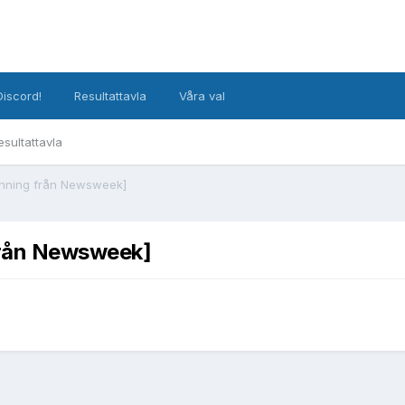
Discord!
Resultattavla
Våra val
esultattavla
anning från Newsweek]
 från Newsweek]