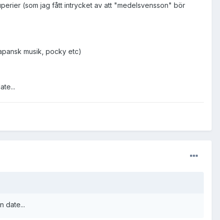
superier (som jag fått intrycket av att "medelsvensson" bör
japansk musik, pocky etc)
te...
n date...