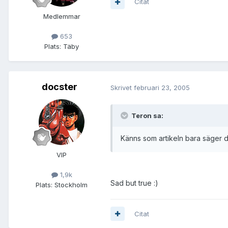
Citat
Medlemmar
653
Plats:
Täby
docster
Skrivet
februari 23, 2005
Teron sa:
Känns som artikeln bara säger 
VIP
1,9k
Sad but true :)
Plats:
Stockholm
Citat