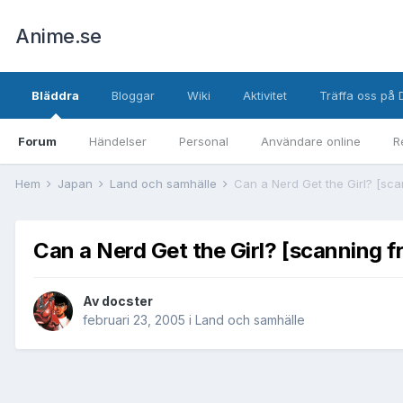
Anime.se
Bläddra
Bloggar
Wiki
Aktivitet
Träffa oss på 
Forum
Händelser
Personal
Användare online
R
Hem
Japan
Land och samhälle
Can a Nerd Get the Girl? [sc
Can a Nerd Get the Girl? [scanning
Av
docster
februari 23, 2005
i
Land och samhälle