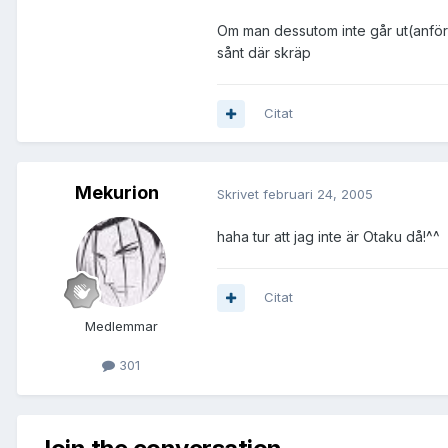
Om man dessutom inte går ut(anför hu
sånt där skräp
Citat
Mekurion
Skrivet
februari 24, 2005
haha tur att jag inte är Otaku då!^^
Citat
Medlemmar
301