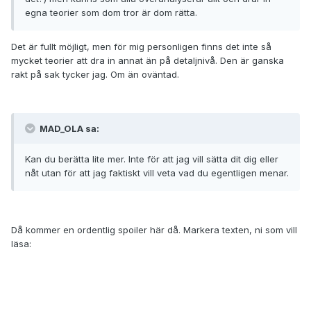
egna teorier som dom tror är dom rätta.
Det är fullt möjligt, men för mig personligen finns det inte så
mycket teorier att dra in annat än på detaljnivå. Den är ganska
rakt på sak tycker jag. Om än oväntad.
MAD_OLA sa:
Kan du berätta lite mer. Inte för att jag vill sätta dit dig eller
nåt utan för att jag faktiskt vill veta vad du egentligen menar.
Då kommer en ordentlig spoiler här då. Markera texten, ni som vill
läsa:
Slutet på Evangelion, eller hela Evangelion egentligen, handlar om
hur svårt det är att upprätthålla ett självförtroende när man som