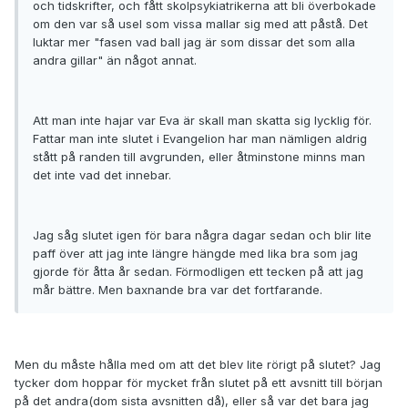
och tidskrifter, och fått skolpsykiatrikerna att bli överbokade
om den var så usel som vissa mallar sig med att påstå. Det
luktar mer "fasen vad ball jag är som dissar det som alla
andra gillar" än något annat.
Att man inte hajar var Eva är skall man skatta sig lycklig för.
Fattar man inte slutet i Evangelion har man nämligen aldrig
stått på randen till avgrunden, eller åtminstone minns man
det inte vad det innebar.
Jag såg slutet igen för bara några dagar sedan och blir lite
paff över att jag inte längre hängde med lika bra som jag
gjorde för åtta år sedan. Förmodligen ett tecken på att jag
mår bättre. Men baxnande bra var det fortfarande.
Men du måste hålla med om att det blev lite rörigt på slutet? Jag
tycker dom hoppar för mycket från slutet på ett avsnitt till början
på det andra(dom sista avsnitten då), eller så var det bara jag