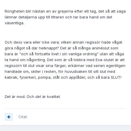
Rörigheten blir nästan en av grejerna efter ett tag, det så att säga
lämnar detaljerna upp till tittaren och tar bara hand om det
väsentliga.
Och dess vara eller icke vara; vilken annan regissör hade vågat
göra något så där helknäppt? Det är så många animéslut som
bara är "och så fortsatte livet i sin vanliga ordning" utan att våga
ta hand om någonting. Det som är så tokbra med Eva-slutet är att
regissörn till slut visar sina färger, erkänner vad serien egentligen
handlade om, skiter i resten, för huvudsaken till sitt slut med
kabrak, fyverkeri, pompa, ståt och applåder, och så bara SLUT!
Det
är mod. Och
det
är kvalitet.
Citat