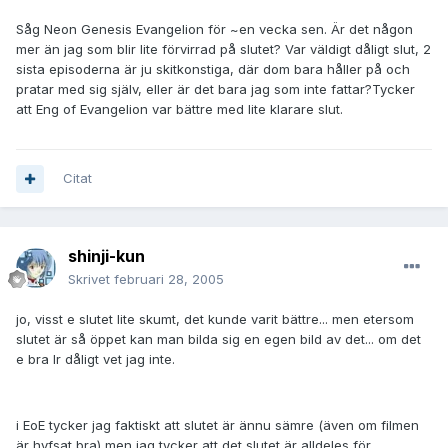
Såg Neon Genesis Evangelion för ~en vecka sen. Är det någon
mer än jag som blir lite förvirrad på slutet? Var väldigt dåligt slut, 2
sista episoderna är ju skitkonstiga, där dom bara håller på och
pratar med sig själv, eller är det bara jag som inte fattar?Tycker
att Eng of Evangelion var bättre med lite klarare slut.
Citat
shinji-kun
Skrivet
februari 28, 2005
jo, visst e slutet lite skumt, det kunde varit bättre... men etersom
slutet är så öppet kan man bilda sig en egen bild av det... om det
e bra lr dåligt vet jag inte.
i EoE tycker jag faktiskt att slutet är ännu sämre (även om filmen
är hyfsat bra) men jag tycker att det slutet är alldeles för