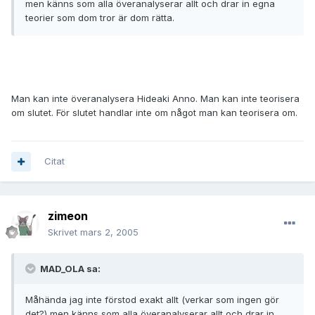
men känns som alla överanalyserar allt och drar in egna
teorier som dom tror är dom rätta.
Man kan inte överanalysera Hideaki Anno. Man kan inte teorisera
om slutet. För slutet handlar inte om något man kan teorisera om.
Citat
zimeon
Skrivet
mars 2, 2005
MAD_OLA sa:
Måhända jag inte förstod exakt allt (verkar som ingen gör
det?) men känns som alla överanalyserar allt och drar in