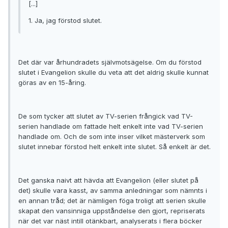
[...]
1. Ja, jag förstod slutet.
Det där var århundradets självmotsägelse. Om du förstod
slutet i Evangelion skulle du veta att det aldrig skulle kunnat
göras av en 15-åring.
De som tycker att slutet av TV-serien frångick vad TV-
serien handlade om fattade helt enkelt inte vad TV-serien
handlade om. Och de som inte inser vilket mästerverk som
slutet innebar förstod helt enkelt inte slutet. Så enkelt är det.
Det ganska naivt att hävda att Evangelion (eller slutet på
det) skulle vara kasst, av samma anledningar som nämnts i
en annan tråd; det är nämligen föga troligt att serien skulle
skapat den vansinniga uppståndelse den gjort, repriserats
när det var näst intill otänkbart, analyserats i flera böcker