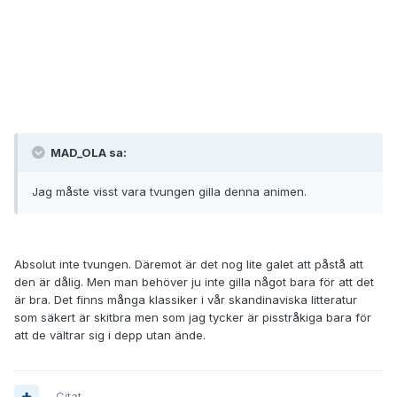
Men har man aldrig stått på randen till avgrunden, har man aldrig
slukats av den förgörande övertygelsen att man inte duger, att
man hatar sig själv och att man inte har rätt att existera, kommer
man inte kunna hänga med i Shinjis tankar på slutet. Och då skall
man tacka sin lyckliga stjärna, och sina förmodligen ganska
lyckade föräldrar att man slapp det.
MAD_OLA sa:
Jag måste visst vara tvungen gilla denna animen.
Absolut inte tvungen. Däremot är det nog lite galet att påstå att
den är dålig. Men man behöver ju inte gilla något bara för att det
är bra. Det finns många klassiker i vår skandinaviska litteratur
som säkert är skitbra men som jag tycker är pisstråkiga bara för
att de vältrar sig i depp utan ände.
Citat