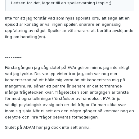
Ledsen för det, lägger till en spoilervarning i topic ;)
Inte för att jag förstår vad som nyss spoilats iofs, att säga att en
episod är konstig är väl ingen spoiler, snarare en egensidig
uppfattning av något. Spoiler är väl snarare att berätta avslöjande
ting om handling(en).
---------
Första gången jag såg slutet på EVAngelion minns jag inte riktigt
vad jag tyckte. Det var typ vinter tror jag, och var nog mer
koncentrerad på att hålla mig varm än att koncentrera mig på
mangafilm. Nu såhär ett par tre år senare är det fortfarande
många frågetecken kvar, frågetecken som antagligen är tänkta
för med egna tolkningar/förståelser av händelser. EVA är ju
väldigt psykologisk av sig och en del frågor får man söka svar
inom sig själv. När ni sett om den några gånger så kommer nog en
del yttre och inre frågor besvaras förmodeligen.
Slutet på ADAM har jag dock inte sett ännu...