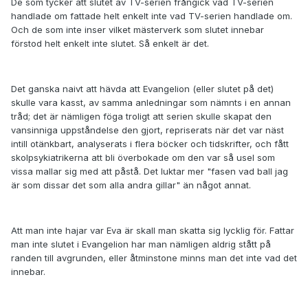
De som tycker att slutet av TV-serien frångick vad TV-serien
handlade om fattade helt enkelt inte vad TV-serien handlade om.
Och de som inte inser vilket mästerverk som slutet innebar
förstod helt enkelt inte slutet. Så enkelt är det.
Det ganska naivt att hävda att Evangelion (eller slutet på det)
skulle vara kasst, av samma anledningar som nämnts i en annan
tråd; det är nämligen föga troligt att serien skulle skapat den
vansinniga uppståndelse den gjort, repriserats när det var näst
intill otänkbart, analyserats i flera böcker och tidskrifter, och fått
skolpsykiatrikerna att bli överbokade om den var så usel som
vissa mallar sig med att påstå. Det luktar mer "fasen vad ball jag
är som dissar det som alla andra gillar" än något annat.
Att man inte hajar var Eva är skall man skatta sig lycklig för. Fattar
man inte slutet i Evangelion har man nämligen aldrig stått på
randen till avgrunden, eller åtminstone minns man det inte vad det
innebar.