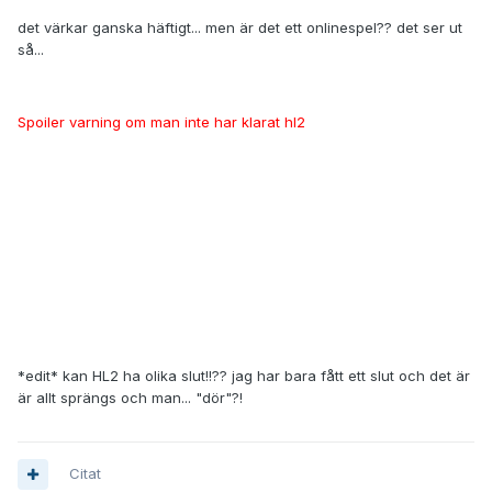
det värkar ganska häftigt... men är det ett onlinespel?? det ser ut
så...
Spoiler varning om man inte har klarat hl2
*edit* kan HL2 ha olika slut!!?? jag har bara fått ett slut och det är
är allt sprängs och man... "dör"?!
Citat