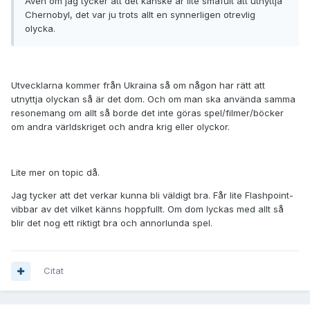
Även om jag tycker att det kanske är lite småfult att utnyttja
Chernobyl, det var ju trots allt en synnerligen otrevlig
olycka.
Utvecklarna kommer från Ukraina så om någon har rätt att
utnyttja olyckan så är det dom. Och om man ska använda samma
resonemang om allt så borde det inte göras spel/filmer/böcker
om andra världskriget och andra krig eller olyckor.
Lite mer on topic då.
Jag tycker att det verkar kunna bli väldigt bra. Får lite Flashpoint-
vibbar av det vilket känns hoppfullt. Om dom lyckas med allt så
blir det nog ett riktigt bra och annorlunda spel.
Citat