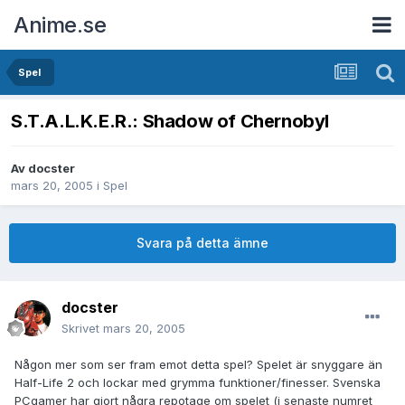
Anime.se
Spel
S.T.A.L.K.E.R.: Shadow of Chernobyl
Av
docster
mars 20, 2005
i
Spel
Svara på detta ämne
docster
Skrivet
mars 20, 2005
Någon mer som ser fram emot detta spel? Spelet är snyggare än
Half-Life 2 och lockar med grymma funktioner/finesser. Svenska
PCgamer har gjort några repotage om spelet (i senaste numret