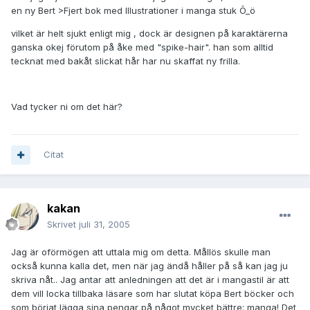
en ny Bert >Fjert bok med Illustrationer i manga stuk Ô_ö
vilket är helt sjukt enligt mig , dock är designen på karaktärerna
ganska okej förutom på åke med "spike-hair". han som alltid
tecknat med bakåt slickat hår har nu skaffat ny frilla.
Vad tycker ni om det här?
Citat
kakan
Skrivet
juli 31, 2005
Jag är oförmögen att uttala mig om detta. Mållös skulle man
också kunna kalla det, men när jag ändå håller på så kan jag ju
skriva nåt.. Jag antar att anledningen att det är i mangastil är att
dem vill locka tillbaka läsare som har slutat köpa Bert böcker och
som börjat lägga sina pengar på något mycket bättre: manga! Det