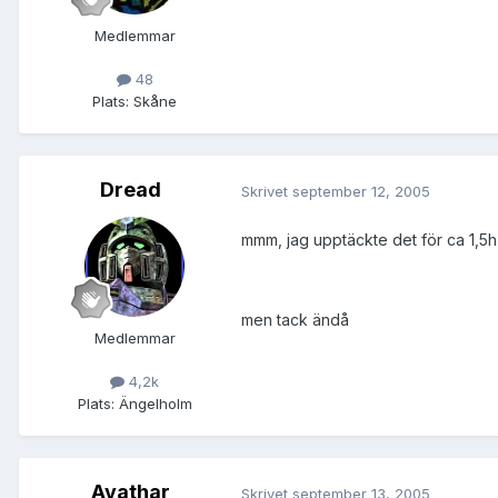
Medlemmar
48
Plats:
Skåne
Dread
Skrivet
september 12, 2005
mmm, jag upptäckte det för ca 1,5h 
men tack ändå
Medlemmar
4,2k
Plats:
Ängelholm
Avathar
Skrivet
september 13, 2005