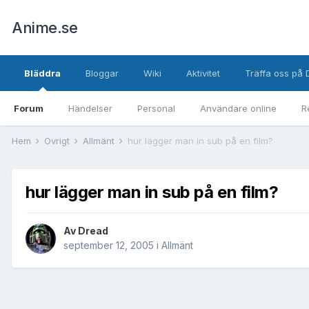
Anime.se
Bläddra
Bloggar
Wiki
Aktivitet
Träffa oss på 
Forum
Händelser
Personal
Användare online
R
Hem
Övrigt
Allmänt
hur lägger man in sub på en film?
hur lägger man in sub på en film?
Av
Dread
september 12, 2005
i
Allmänt