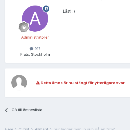
Låst! :)
Administratörer
917
Plats:
Stockholm
Detta ämne är nu stängt för ytterligare svar.
Gå till ämneslista
Hem
Övrigt
Allmänt
hur lägger man in sub på en film?