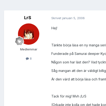
LrS
Skrivet
januari 5, 2006
Hej!
Tänkte börja läsa en ny manga serie
Medlemmar
Funderade på Samurai deeper Kyo d
8
Någon som har läst den? Vad tyckte 
Såg mangan att den är väldigt billig
Är den värd att börja läsa och framf
Tack för mig! Mvh /LrS
(Orkade inte kolla om det hade kom