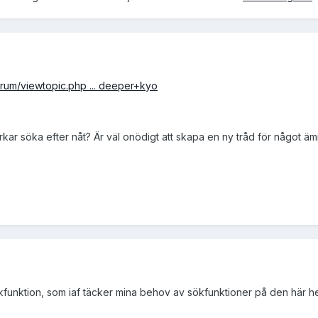
orum/viewtopic.php ... deeper+kyo
orkar söka efter nåt? Är väl onödigt att skapa en ny tråd för något ä
sökfunktion, som iaf täcker mina behov av sökfunktioner på den här 