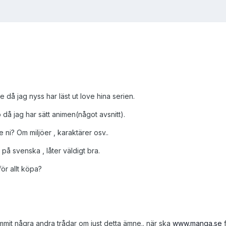
 då jag nyss har läst ut love hina serien.
å jag har sätt animen(något avsnitt).
ni? Om miljöer , karaktärer osv..
 på svenska , låter väldigt bra.
ör allt köpa?
mit några andra trådar om just detta ämne.. när ska
www.manga.se
f