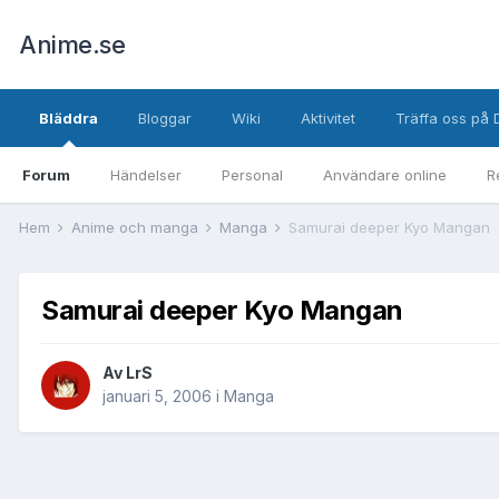
Anime.se
Bläddra
Bloggar
Wiki
Aktivitet
Träffa oss på 
Forum
Händelser
Personal
Användare online
R
Hem
Anime och manga
Manga
Samurai deeper Kyo Mangan
Samurai deeper Kyo Mangan
Av
LrS
januari 5, 2006
i
Manga