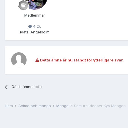
Medlemmar
4,2k
Plats:
Ängelholm
Detta ämne är nu stängt för ytterligare svar.
Gå till ämneslista
Hem
Anime och manga
Manga
Samurai deeper Kyo Mangan