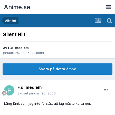
Anime.se
Allmänt
Silent Hill
Av
F.d. medlem
januari 20, 2006
i
Allmänt
Svara på detta ämne
F.d. medlem
Skrivet
januari 20, 2006
Lång länk som jag inte förstått att jag måste korta ner...