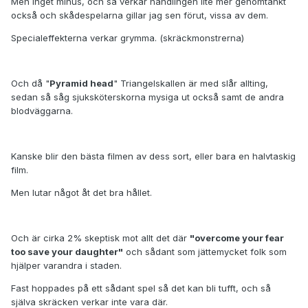
Men inget minus, och så verkar handlingen lite mer genomtänkt
också och skådespelarna gillar jag sen förut, vissa av dem.
Specialeffekterna verkar grymma. (skräckmonstrerna)
Och då "
Pyramid head
" Triangelskallen är med slår allting,
sedan så såg sjuksköterskorna mysiga ut också samt de andra
blodväggarna.
Kanske blir den bästa filmen av dess sort, eller bara en halvtaskig
film.
Men lutar något åt det bra hållet.
Och är cirka 2% skeptisk mot allt det där
"overcome your fear
too save your daughter"
och sådant som jättemycket folk som
hjälper varandra i staden.
Fast hoppades på ett sådant spel så det kan bli tufft, och så
själva skräcken verkar inte vara där.