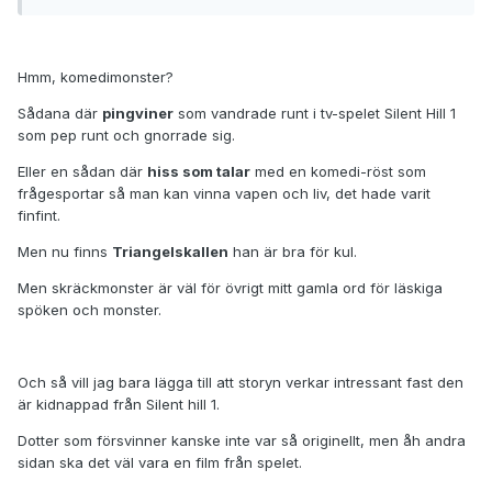
Hmm, komedimonster?
Sådana där
pingviner
som vandrade runt i tv-spelet Silent Hill 1
som pep runt och gnorrade sig.
Eller en sådan där
hiss som talar
med en komedi-röst som
frågesportar så man kan vinna vapen och liv, det hade varit
finfint.
Men nu finns
Triangelskallen
han är bra för kul.
Men skräckmonster är väl för övrigt mitt gamla ord för läskiga
spöken och monster.
Och så vill jag bara lägga till att storyn verkar intressant fast den
är kidnappad från Silent hill 1.
Dotter som försvinner kanske inte var så originellt, men åh andra
sidan ska det väl vara en film från spelet.