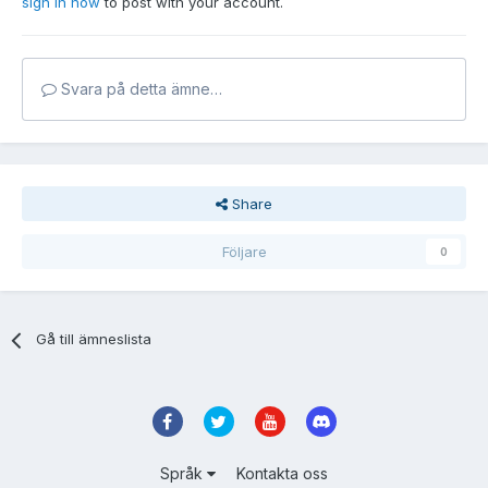
sign in now
to post with your account.
Svara på detta ämne…
Share
Följare
0
Gå till ämneslista
Språk
Kontakta oss