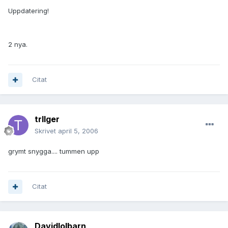
Uppdatering!
2 nya.
Citat
trIIger
Skrivet
april 5, 2006
grymt snygga.... tummen upp
Citat
Davidlolbarn