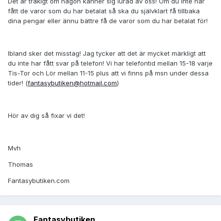
Det är tråkigt om någon känner sig lurad av oss! Om du inte har
fått de varor som du har betalat så ska du självklart få tillbaka
dina pengar eller ännu bättre få de varor som du har betalat för!
Ibland sker det misstag! Jag tycker att det är mycket märkligt att
du inte har fått svar på telefon! Vi har telefontid mellan 15-18 varje
Tis-Tor och Lör mellan 11-15 plus att vi finns på msn under dessa
tider! (
fantasybutiken@hotmail.com
)
Hör av dig så fixar vi det!
Mvh
Thomas
Fantasybutiken.com
Fantasybutiken