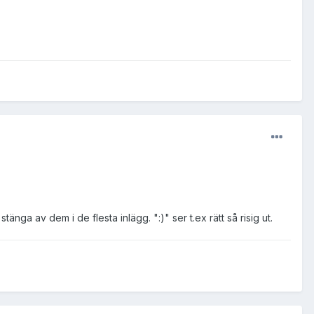
nga av dem i de flesta inlägg. ":)" ser t.ex rätt så risig ut.