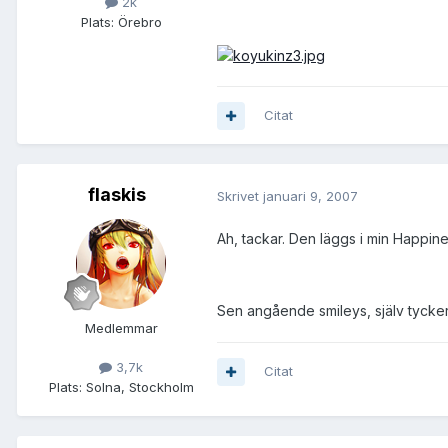
2k
Plats:
Örebro
Citat
flaskis
Skrivet
januari 9, 2007
Ah, tackar. Den läggs i min Happin
Sen angående smileys, själv tycker j
Medlemmar
3,7k
Citat
Plats:
Solna, Stockholm