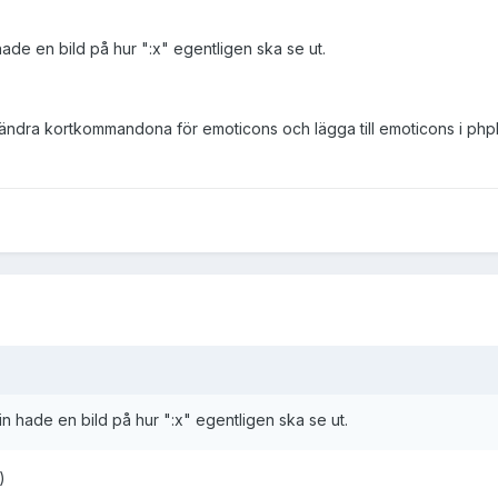
n hade en bild på hur ":x" egentligen ska se ut.
t ändra kortkommandona för emoticons och lägga till emoticons i phpB
rrin hade en bild på hur ":x" egentligen ska se ut.
)