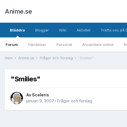
Anime.se
Bläddra
Bloggar
Wiki
Aktivitet
Träffa oss på 
Forum
Händelser
Personal
Användare online
R
Hem
Anime.se
Frågor och förslag
"Smilies"
"Smilies"
Av
Sceleris
januari 9, 2007
i
Frågor och förslag