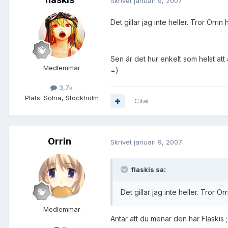
Skrivet
januari 9, 2007
Det gillar jag inte heller. Tror Orri
Sen är det hur enkelt som helst at
Medlemmar
=)
3,7k
Plats:
Solna, Stockholm
Citat
Orrin
Skrivet
januari 9, 2007
flaskis sa:
Det gillar jag inte heller. Tror O
Medlemmar
Antar att du menar den här Flaskis ;