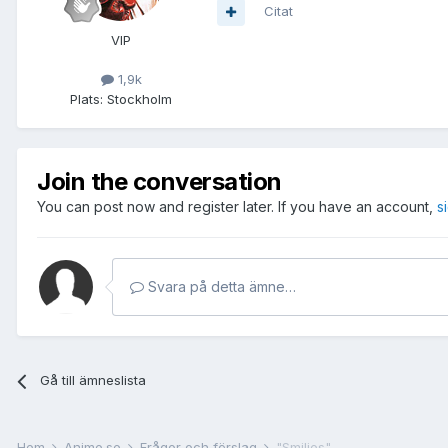
Citat
VIP
1,9k
Plats:
Stockholm
Join the conversation
You can post now and register later. If you have an account,
s
Svara på detta ämne…
Gå till ämneslista
Hem
Anime.se
Frågor och förslag
"Smilies"